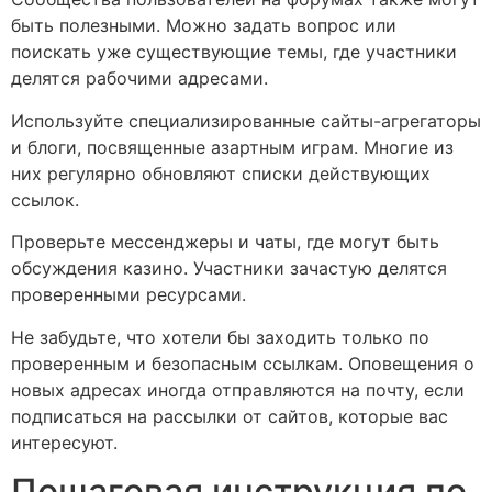
быть полезными. Можно задать вопрос или
поискать уже существующие темы, где участники
делятся рабочими адресами.
Используйте специализированные сайты-агрегаторы
и блоги, посвященные азартным играм. Многие из
них регулярно обновляют списки действующих
ссылок.
Проверьте мессенджеры и чаты, где могут быть
обсуждения казино. Участники зачастую делятся
проверенными ресурсами.
Не забудьте, что хотели бы заходить только по
проверенным и безопасным ссылкам. Оповещения о
новых адресах иногда отправляются на почту, если
подписаться на рассылки от сайтов, которые вас
интересуют.
Пошаговая инструкция по