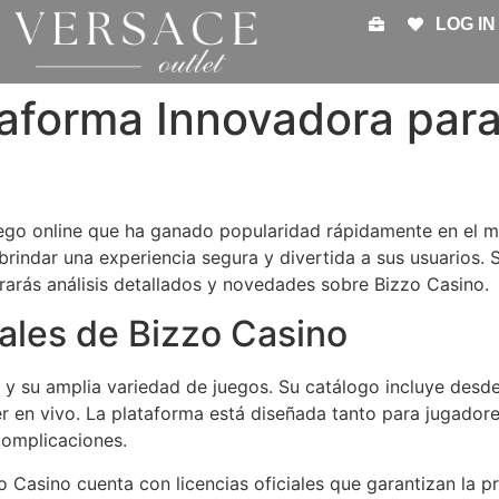
LOG IN
taforma Innovadora par
uego online que ha ganado popularidad rápidamente en el 
brindar una experiencia segura y divertida a sus usuarios. 
rarás análisis detallados y novedades sobre Bizzo Casino.
pales de Bizzo Casino
va y su amplia variedad de juegos. Su catálogo incluye de
r en vivo. La plataforma está diseñada tanto para jugado
 complicaciones.
o Casino cuenta con licencias oficiales que garantizan la p