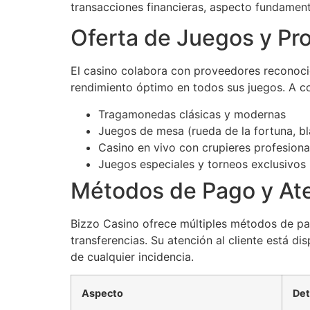
transacciones financieras, aspecto fundamenta
Oferta de Juegos y Pr
El casino colabora con proveedores reconoci
rendimiento óptimo en todos sus juegos. A c
Tragamonedas clásicas y modernas
Juegos de mesa (rueda de la fortuna, bla
Casino en vivo con crupieres profesiona
Juegos especiales y torneos exclusivos
Métodos de Pago y Ate
Bizzo Casino ofrece múltiples métodos de pago
transferencias. Su atención al cliente está di
de cualquier incidencia.
Aspecto
Det