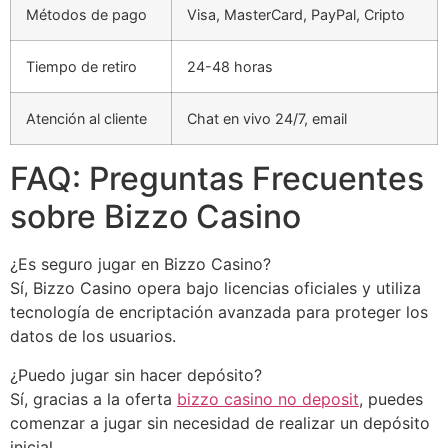
Métodos de pago
Visa, MasterCard, PayPal, Cripto
Tiempo de retiro
24-48 horas
Atención al cliente
Chat en vivo 24/7, email
FAQ: Preguntas Frecuentes
sobre Bizzo Casino
¿Es seguro jugar en Bizzo Casino?
Sí, Bizzo Casino opera bajo licencias oficiales y utiliza
tecnología de encriptación avanzada para proteger los
datos de los usuarios.
¿Puedo jugar sin hacer depósito?
Sí, gracias a la oferta
bizzo casino no deposit
, puedes
comenzar a jugar sin necesidad de realizar un depósito
inicial.