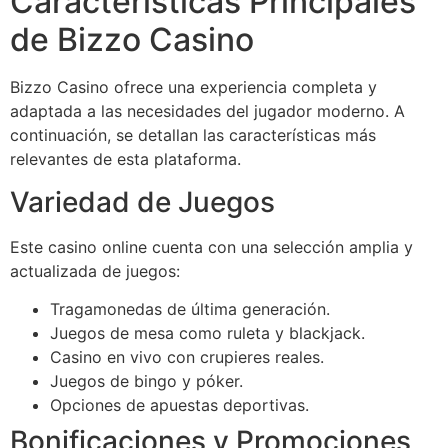
Características Principales
de Bizzo Casino
Bizzo Casino ofrece una experiencia completa y
adaptada a las necesidades del jugador moderno. A
continuación, se detallan las características más
relevantes de esta plataforma.
Variedad de Juegos
Este casino online cuenta con una selección amplia y
actualizada de juegos:
Tragamonedas de última generación.
Juegos de mesa como ruleta y blackjack.
Casino en vivo con crupieres reales.
Juegos de bingo y póker.
Opciones de apuestas deportivas.
Bonificaciones y Promociones