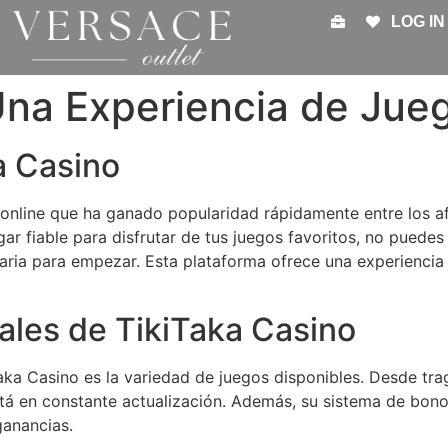
LOG IN
Una Experiencia de Jue
a Casino
online que ha ganado popularidad rápidamente entre los af
lugar fiable para disfrutar de tus juegos favoritos, no puede
aria para empezar. Esta plataforma ofrece una experienci
pales de TikiTaka Casino
aka Casino es la variedad de juegos disponibles. Desde t
 está en constante actualización. Además, su sistema de bo
ganancias.