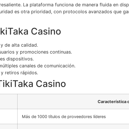
esaliente. La plataforma funciona de manera fluida en disp
ridad es otra prioridad, con protocolos avanzados que gar
ikiTaka Casino
y de alta calidad.
suarios y promociones continuas.
es dispositivos.
 múltiples canales de comunicación.
 retiros rápidos.
TikiTaka Casino
Característica
Más de 1000 títulos de proveedores líderes