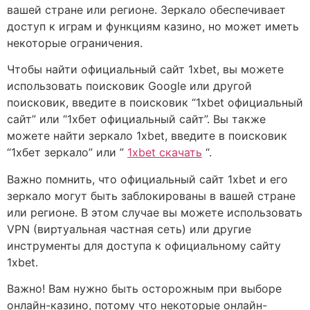
вашей стране или регионе. Зеркало обеспечивает
доступ к играм и функциям казино, но может иметь
некоторые ограничения.
Чтобы найти официальный сайт 1xbet, вы можете
использовать поисковик Google или другой
поисковик, введите в поисковик “1xbet официальный
сайт” или “1хбет официальный сайт”. Вы также
можете найти зеркало 1xbet, введите в поисковик
“1хбет зеркало” или ”
1xbet скачать
“.
Важно помнить, что официальный сайт 1xbet и его
зеркало могут быть заблокированы в вашей стране
или регионе. В этом случае вы можете использовать
VPN (виртуальная частная сеть) или другие
инструменты для доступа к официальному сайту
1xbet.
Важно! Вам нужно быть осторожным при выборе
онлайн-казино, потому что некоторые онлайн-