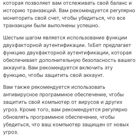
которая позволяет вам отслеживать свой баланс и
историю транзакций. Вам рекомендуется регулярно
мониторить свой счет, чтобы убедиться, что все
транзакции были выполнены успешно.
Шестым шагом является использование функции
двухфакторной аутентификации. 1хБет предлагает
функцию двухфакторной аутентификации, которая
обеспечивает дополнительную безопасность вашего
аккаунта. Вам рекомендуется включить эту
функцию, чтобы защитить свой аккаунт.
Вам также рекомендуется использовать
антивирусное программное обеспечение, чтобы
защитить свой компьютер от вирусов и других
угроз. Кроме того, вам рекомендуется регулярно
обновлять программное обеспечение, чтобы
убедиться, что ваш компьютер защищен от новых
угроз.