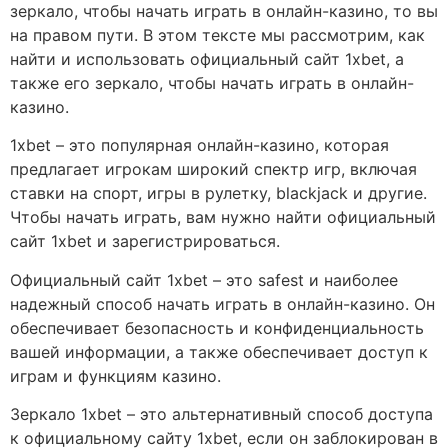
зеркало, чтобы начать играть в онлайн-казино, то вы
на правом пути. В этом тексте мы рассмотрим, как
найти и использовать официальный сайт 1xbet, а
также его зеркало, чтобы начать играть в онлайн-
казино.
1xbet – это популярная онлайн-казино, которая
предлагает игрокам широкий спектр игр, включая
ставки на спорт, игры в рулетку, blackjack и другие.
Чтобы начать играть, вам нужно найти официальный
сайт 1xbet и зарегистрироваться.
Официальный сайт 1xbet – это safest и наиболее
надежный способ начать играть в онлайн-казино. Он
обеспечивает безопасность и конфиденциальность
вашей информации, а также обеспечивает доступ к
играм и функциям казино.
Зеркало 1xbet – это альтернативный способ доступа
к официальному сайту 1xbet, если он заблокирован в