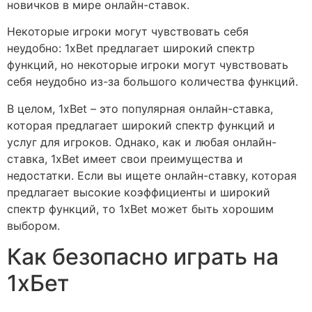
новичков в мире онлайн-ставок.
Некоторые игроки могут чувствовать себя
неудобно: 1xBet предлагает широкий спектр
функций, но некоторые игроки могут чувствовать
себя неудобно из-за большого количества функций.
В целом, 1xBet – это популярная онлайн-ставка,
которая предлагает широкий спектр функций и
услуг для игроков. Однако, как и любая онлайн-
ставка, 1xBet имеет свои преимущества и
недостатки. Если вы ищете онлайн-ставку, которая
предлагает высокие коэффициенты и широкий
спектр функций, то 1xBet может быть хорошим
выбором.
Как безопасно играть на
1хБет