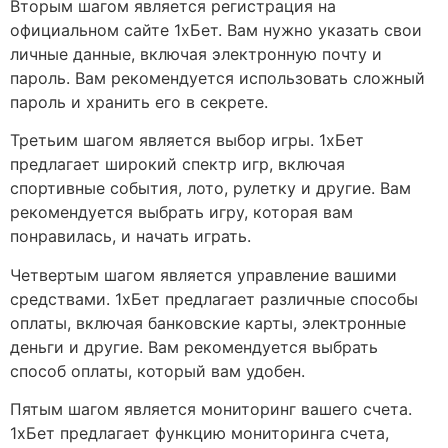
Вторым шагом является регистрация на
официальном сайте 1хБет. Вам нужно указать свои
личные данные, включая электронную почту и
пароль. Вам рекомендуется использовать сложный
пароль и хранить его в секрете.
Третьим шагом является выбор игры. 1хБет
предлагает широкий спектр игр, включая
спортивные события, лото, рулетку и другие. Вам
рекомендуется выбрать игру, которая вам
понравилась, и начать играть.
Четвертым шагом является управление вашими
средствами. 1хБет предлагает различные способы
оплаты, включая банковские карты, электронные
деньги и другие. Вам рекомендуется выбрать
способ оплаты, который вам удобен.
Пятым шагом является мониторинг вашего счета.
1хБет предлагает функцию мониторинга счета,