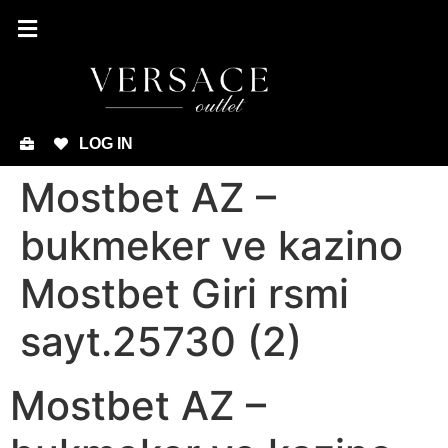
LOG IN
Mostbet AZ –
bukmeker ve kazino
Mostbet Giri rsmi
sayt.25730 (2)
Mostbet AZ –