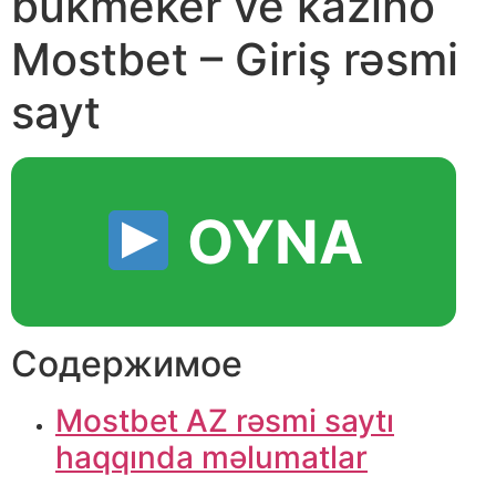
bukmeker ve kazino
Mostbet – Giriş rəsmi
sayt
OYNA
Содержимое
Mostbet AZ rəsmi saytı
haqqında məlumatlar