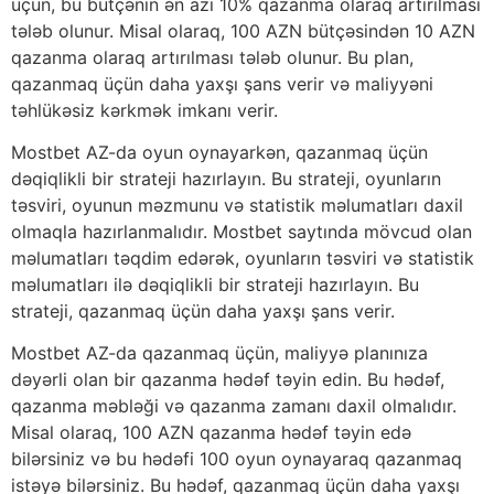
üçün, bu bütçənin ən azı 10% qazanma olaraq artırılması
tələb olunur. Misal olaraq, 100 AZN bütçəsindən 10 AZN
qazanma olaraq artırılması tələb olunur. Bu plan,
qazanmaq üçün daha yaxşı şans verir və maliyyəni
təhlükəsiz kərkmək imkanı verir.
Mostbet AZ-da oyun oynayarkən, qazanmaq üçün
dəqiqlikli bir strateji hazırlayın. Bu strateji, oyunların
təsviri, oyunun məzmunu və statistik məlumatları daxil
olmaqla hazırlanmalıdır. Mostbet saytında mövcud olan
məlumatları təqdim edərək, oyunların təsviri və statistik
məlumatları ilə dəqiqlikli bir strateji hazırlayın. Bu
strateji, qazanmaq üçün daha yaxşı şans verir.
Mostbet AZ-da qazanmaq üçün, maliyyə planınıza
dəyərli olan bir qazanma hədəf təyin edin. Bu hədəf,
qazanma məbləği və qazanma zamanı daxil olmalıdır.
Misal olaraq, 100 AZN qazanma hədəf təyin edə
bilərsiniz və bu hədəfi 100 oyun oynayaraq qazanmaq
istəyə bilərsiniz. Bu hədəf, qazanmaq üçün daha yaxşı