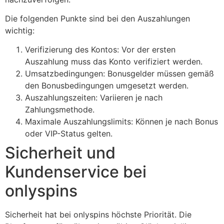
Die folgenden Punkte sind bei den Auszahlungen
wichtig:
Verifizierung des Kontos: Vor der ersten
Auszahlung muss das Konto verifiziert werden.
Umsatzbedingungen: Bonusgelder müssen gemäß
den Bonusbedingungen umgesetzt werden.
Auszahlungszeiten: Variieren je nach
Zahlungsmethode.
Maximale Auszahlungslimits: Können je nach Bonus
oder VIP-Status gelten.
Sicherheit und
Kundenservice bei
onlyspins
Sicherheit hat bei onlyspins höchste Priorität. Die