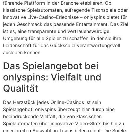
führende Plattform in der Branche etablieren. Ob
klassische Spielautomaten, aufregende Tischspiele oder
innovative Live-Casino-Erlebnisse – onlyspins bietet für
jeden Geschmack das passende Entertainment. Das Ziel
ist es, eine transparente und vertrauenswürdige
Umgebung für alle Spieler zu schaffen, in der sie ihre
Leidenschaft für das Glücksspiel verantwortungsvoll
ausleben können.
Das Spielangebot bei
onlyspins: Vielfalt und
Qualität
Das Herzstück jedes Online-Casinos ist sein
Spielangebot. onlyspins überzeugt hier durch eine
beeindruckende Vielfalt, die von klassischen
Spielautomaten über innovative Video-Slots bis hin zu
einer breiten Auswahl an Tischspielen reicht. Die Spiele