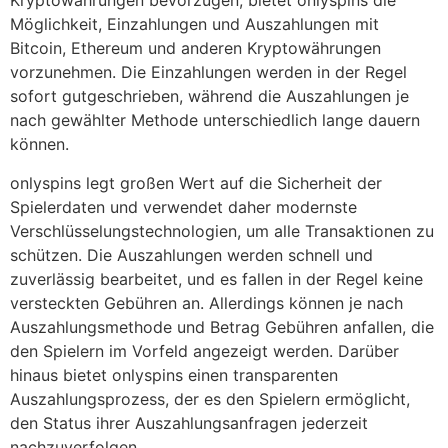
Kryptowährungen bevorzugen, bietet onlyspins die
Möglichkeit, Einzahlungen und Auszahlungen mit
Bitcoin, Ethereum und anderen Kryptowährungen
vorzunehmen. Die Einzahlungen werden in der Regel
sofort gutgeschrieben, während die Auszahlungen je
nach gewählter Methode unterschiedlich lange dauern
können.
onlyspins legt großen Wert auf die Sicherheit der
Spielerdaten und verwendet daher modernste
Verschlüsselungstechnologien, um alle Transaktionen zu
schützen. Die Auszahlungen werden schnell und
zuverlässig bearbeitet, und es fallen in der Regel keine
versteckten Gebühren an. Allerdings können je nach
Auszahlungsmethode und Betrag Gebühren anfallen, die
den Spielern im Vorfeld angezeigt werden. Darüber
hinaus bietet onlyspins einen transparenten
Auszahlungsprozess, der es den Spielern ermöglicht,
den Status ihrer Auszahlungsanfragen jederzeit
nachzuverfolgen.