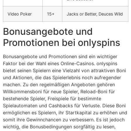
Video Poker
15+
Jacks or Better, Deuces Wild
Bonusangebote und
Promotionen bei onlyspins
Bonusangebote und Promotionen sind ein wichtiger
Faktor bei der Wahl eines Online-Casinos. onlyspins
bietet seinen Spielern eine Vielzahl von attraktiven Boni
und Aktionen, die das Spielerlebnis noch aufregender
machen. Zu den regelmäßigen Angeboten gehören
Willkommensboni für neue Spieler, Reload-Boni für
bestehende Spieler, Freispiele für bestimmte
Spielautomaten und Cashbacks für Verluste. Diese Boni
ermöglichen es Spielern, ihr Startkapital zu erhöhen und
somit ihre Gewinnchancen zu verbessern. Es ist jedoch
wichtig, die Bonusbedingungen sorgfältig zu lesen,