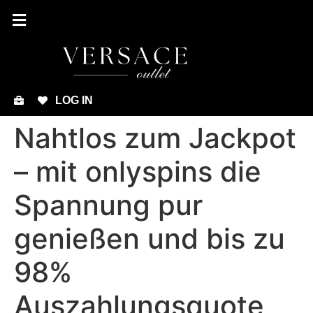
LOG IN
Nahtlos zum Jackpot
– mit onlyspins die
Spannung pur
genießen und bis zu
98%
Auszahlungsquote