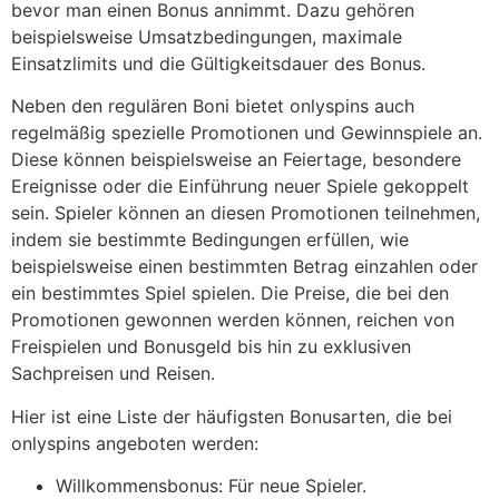
bevor man einen Bonus annimmt. Dazu gehören
beispielsweise Umsatzbedingungen, maximale
Einsatzlimits und die Gültigkeitsdauer des Bonus.
Neben den regulären Boni bietet onlyspins auch
regelmäßig spezielle Promotionen und Gewinnspiele an.
Diese können beispielsweise an Feiertage, besondere
Ereignisse oder die Einführung neuer Spiele gekoppelt
sein. Spieler können an diesen Promotionen teilnehmen,
indem sie bestimmte Bedingungen erfüllen, wie
beispielsweise einen bestimmten Betrag einzahlen oder
ein bestimmtes Spiel spielen. Die Preise, die bei den
Promotionen gewonnen werden können, reichen von
Freispielen und Bonusgeld bis hin zu exklusiven
Sachpreisen und Reisen.
Hier ist eine Liste der häufigsten Bonusarten, die bei
onlyspins angeboten werden:
Willkommensbonus: Für neue Spieler.