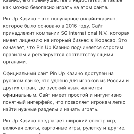
как можно безопасно играть на этом сайте.
Pin Up Казино – это популярное онлайн-казино,
которое было основано в 2016 году. Сайт
принадлежит компании SG International N.V., которая
имеет лицензию на игорный бизнес в Кюрасао. Это
означает, что Pin Up Казино подчиняется строгим
правилам и регулируется соответствующими
органами.
Официальный сайт Pin Up Казино доступен на
русском языке, что удобно для игроков из России и
других стран, где русский язык является
официальным. Сайт имеет простой и интуитивно
понятный интерфейс, что позволяет игрокам легко
найти нужные разделы и начать играть.
Pin Up Казино предлагает широкий спектр игр,
включая слоты, карточные игры, рулетку и другие.