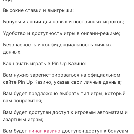
Высокие ставки и выигрыши;
Бонусы и акции для новых и постоянных игроков;
Удобство и доступность игры в онлайн-режиме;
Безопасность и конфиденциальность личных
данных.
Как начать играть в Pin Up Казино:
Вам нужно зарегистрироваться на официальном
сайте Pin Up Казино, указав свои личные данные;
Вам будет предложено выбрать тип игры, который
вам понравится;
Вам будет доступен доступ к игровым автоматам и
азартным играм;
Вам будет
пинап казино
доступен доступ к бонусам