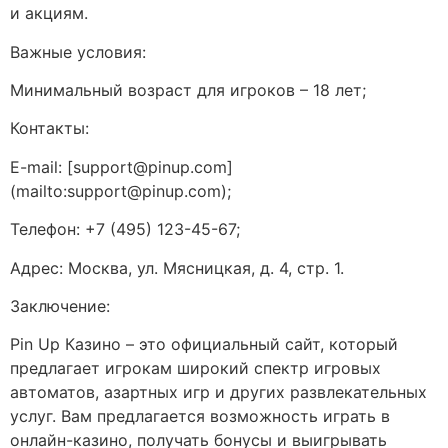
и акциям.
Важные условия:
Минимальный возраст для игроков – 18 лет;
Контакты:
E-mail: [support@pinup.com]
(mailto:support@pinup.com);
Телефон: +7 (495) 123-45-67;
Адрес: Москва, ул. Мясницкая, д. 4, стр. 1.
Заключение:
Pin Up Казино – это официальный сайт, который
предлагает игрокам широкий спектр игровых
автоматов, азартных игр и других развлекательных
услуг. Вам предлагается возможность играть в
онлайн-казино, получать бонусы и выигрывать