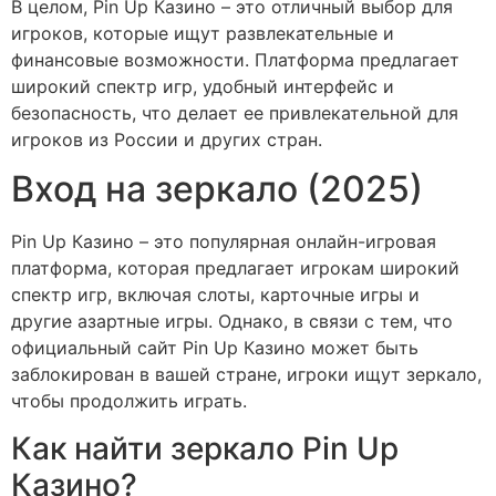
В целом, Pin Up Казино – это отличный выбор для
игроков, которые ищут развлекательные и
финансовые возможности. Платформа предлагает
широкий спектр игр, удобный интерфейс и
безопасность, что делает ее привлекательной для
игроков из России и других стран.
Вход на зеркало (2025)
Pin Up Казино – это популярная онлайн-игровая
платформа, которая предлагает игрокам широкий
спектр игр, включая слоты, карточные игры и
другие азартные игры. Однако, в связи с тем, что
официальный сайт Pin Up Казино может быть
заблокирован в вашей стране, игроки ищут зеркало,
чтобы продолжить играть.
Как найти зеркало Pin Up
Казино?