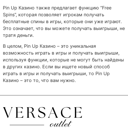
Pin Up Казино также предлагает функцию “Free
Spins”, которая позволяет игрокам получать
бесплатные спины в игры, которые они уже играют.
Это означает, что вы можете получать выигрыши, не
тратя деньги.
В целом, Pin Up Казино – это уникальная
возможность играть в игры и получать выигрыши,
используя функции, которые не могут быть найдены
в других казино. Если вы ищете новый способ
играть в игры и получать выигрыши, то Pin Up
Казино – это то, что вам нужно.