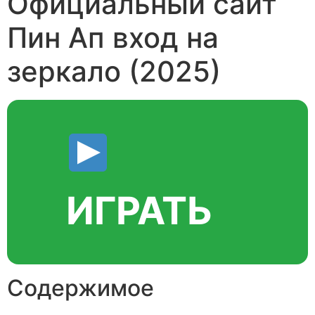
Официальный сайт
Пин Ап вход на
зеркало (2025)
ИГРАТЬ
Содержимое