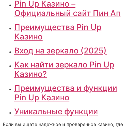
Pin Up Казино –
Официальный сайт Пин Ап
Преимущества Pin Up
Казино
Вход на зеркало (2025)
Как найти зеркало Pin Up
Казино?
Преимущества и функции
Pin Up Казино
Уникальные функции
Если вы ищете надежное и проверенное казино, где