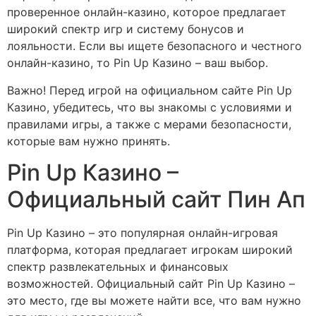
проверенное онлайн-казино, которое предлагает
широкий спектр игр и систему бонусов и
лояльности. Если вы ищете безопасного и честного
онлайн-казино, то Pin Up Казино – ваш выбор.
Важно! Перед игрой на официальном сайте Pin Up
Казино, убедитесь, что вы знакомы с условиями и
правилами игры, а также с мерами безопасности,
которые вам нужно принять.
Pin Up Казино –
Официальный сайт Пин Ап
Pin Up Казино – это популярная онлайн-игровая
платформа, которая предлагает игрокам широкий
спектр развлекательных и финансовых
возможностей. Официальный сайт Pin Up Казино –
это место, где вы можете найти все, что вам нужно