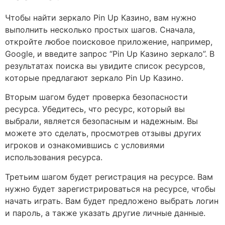
Чтобы найти зеркало Pin Up Казино, вам нужно
выполнить несколько простых шагов. Сначала,
откройте любое поисковое приложение, например,
Google, и введите запрос “Pin Up Казино зеркало”. В
результатах поиска вы увидите список ресурсов,
которые предлагают зеркало Pin Up Казино.
Вторым шагом будет проверка безопасности
ресурса. Убедитесь, что ресурс, который вы
выбрали, является безопасным и надежным. Вы
можете это сделать, просмотрев отзывы других
игроков и ознакомившись с условиями
использования ресурса.
Третьим шагом будет регистрация на ресурсе. Вам
нужно будет зарегистрироваться на ресурсе, чтобы
начать играть. Вам будет предложено выбрать логин
и пароль, а также указать другие личные данные.