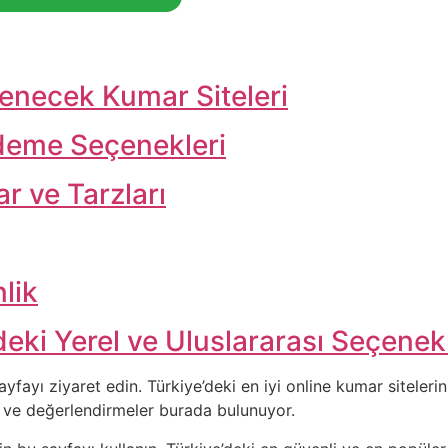
lenecek Kumar Siteleri
deme Seçenekleri
r ve Tarzları
lik
deki Yerel ve Uluslararası Seçenek
 sayfayı ziyaret edin. Türkiye’deki en iyi online kumar sitele
er ve değerlendirmeler burada bulunuyor.