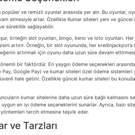
 popüler ve remizli oyunlar arasında yer alır. Bu oyunlar, oy
m etmesiyle artar. Özellikle Kumar siteleri yeni ve güncel ku
 süreklilik sağlayabilir.
luşur, örneğin slot oyunları, bingo, keno ve loto oyunları. H
isini artırır. Örneğin, bir slot oyununda, her kredinjackpot’
 değerini artırmak için oyunu daha uzun süre devam ettirmesi
önemli bir faktördür. En yaygın ödeme seçenekleri arasında b
e Pay, Google Pay) ve kumar siteleri özel ödeme sistemleri y
üvenli hale getirir. Özellikle güncel kumar siteleri bu konud
uncuların kumar sitelerine daha uzun süre bağlı kalmasını sa
 uygun en iyi ödeme seçeneklerini sunarlar. Ayrıca, bazı site
u yöntemleri tercih etmesine teşvik eder.
r ve Tarzları