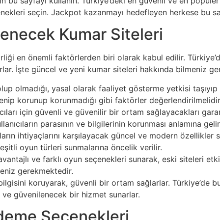
in bu sayfayı kullanın. Türkiye’deki en güvenli ve en popüler 
ekleri seçin. Jackpot kazanmayı hedefleyen herkese bu sayf
lenecek Kumar Siteleri
liği en önemli faktörlerden biri olarak kabul edilir. Türkiye’de
rlar. İşte güncel ve yeni kumar siteleri hakkında bilmeniz ge
slı olup olmadığı, yasal olarak faaliyet gösterme yetkisi taşıy
elenip korunup korunmadığı gibi faktörler değerlendirilmelidir
cıları için güvenli ve güvenilir bir ortam sağlayacakları garant
anıcıların parasının ve bilgilerinin korunması anlamına gelir
ıların ihtiyaçlarını karşılayacak güncel ve modern özellikler s
şitli oyun türleri sunmalarına öncelik verilir.
avantajlı ve farklı oyun seçenekleri sunarak, eski siteleri etkil
meniz gerekmektedir.
 bilgisini koruyarak, güvenli bir ortam sağlarlar. Türkiye’de bu 
 ve güvenilenecek bir hizmet sunarlar.
deme Seçenekleri