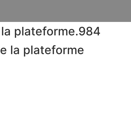
 la plateforme.984
e la plateforme