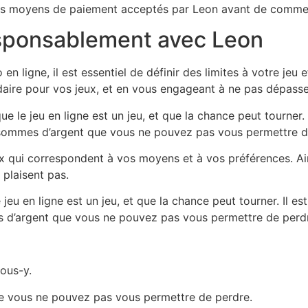
er les moyens de paiement acceptés par Leon avant de comme
esponsablement avec Leon
n ligne, il est essentiel de définir des limites à votre je
aire pour vos jeux, et en vous engageant à ne pas dépasse
e le jeu en ligne est un jeu, et que la chance peut tourner. 
s sommes d’argent que vous ne pouvez pas vous permettre d
ux qui correspondent à vos moyens et à vos préférences. Ai
 plaisent pas.
 jeu en ligne est un jeu, et que la chance peut tourner. Il es
s d’argent que vous ne pouvez pas vous permettre de perd
vous-y.
e vous ne pouvez pas vous permettre de perdre.