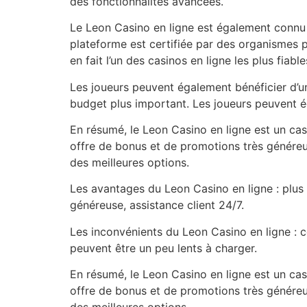
des fonctionnalités avancées.
Le Leon Casino en ligne est également connu p
plateforme est certifiée par des organismes p
en fait l’un des casinos en ligne les plus fiabl
Les joueurs peuvent également bénéficier d’u
budget plus important. Les joueurs peuvent ég
En résumé, le Leon Casino en ligne est un casi
offre de bonus et de promotions très généreus
des meilleures options.
Les avantages du Leon Casino en ligne : plus 
généreuse, assistance client 24/7.
Les inconvénients du Leon Casino en ligne : c
peuvent être un peu lents à charger.
En résumé, le Leon Casino en ligne est un casi
offre de bonus et de promotions très généreus