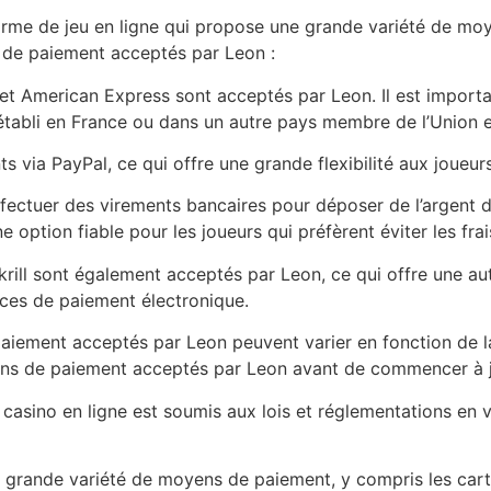
rme de jeu en ligne qui propose une grande variété de moye
s de paiement acceptés par Leon :
et American Express sont acceptés par Leon. Il est importa
 établi en France ou dans un autre pays membre de l’Union
 via PayPal, ce qui offre une grande flexibilité aux joueur
fectuer des virements bancaires pour déposer de l’argent 
e option fiable pour les joueurs qui préfèrent éviter les fra
krill sont également acceptés par Leon, ce qui offre une aut
ices de paiement électronique.
paiement acceptés par Leon peuvent varier en fonction de l
ens de paiement acceptés par Leon avant de commencer à j
casino en ligne est soumis aux lois et réglementations en 
 grande variété de moyens de paiement, y compris les carte