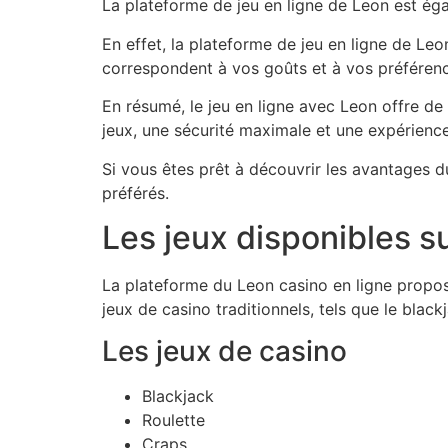
La plateforme de jeu en ligne de Leon est ég
En effet, la plateforme de jeu en ligne de Le
correspondent à vos goûts et à vos préféren
En résumé, le jeu en ligne avec Leon offre de
jeux, une sécurité maximale et une expérience
Si vous êtes prêt à découvrir les avantages 
préférés.
Les jeux disponibles s
La plateforme du Leon casino en ligne propos
jeux de casino traditionnels, tels que le blackj
Les jeux de casino
Blackjack
Roulette
Craps