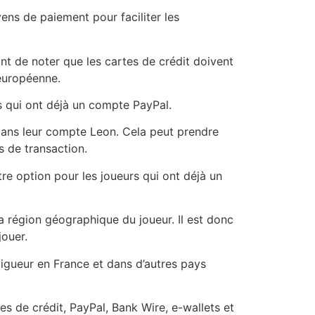
ns de paiement pour faciliter les
nt de noter que les cartes de crédit doivent
 européenne.
s qui ont déjà un compte PayPal.
dans leur compte Leon. Cela peut prendre
is de transaction.
re option pour les joueurs qui ont déjà un
a région géographique du joueur. Il est donc
ouer.
vigueur en France et dans d’autres pays
s de crédit, PayPal, Bank Wire, e-wallets et