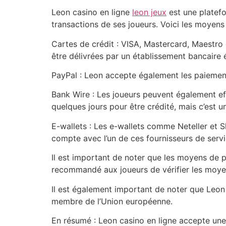
Leon casino en ligne
leon jeux
est une platefo
transactions de ses joueurs. Voici les moyen
Cartes de crédit : VISA, Mastercard, Maestro 
être délivrées par un établissement bancaire
PayPal : Leon accepte également les paiements
Bank Wire : Les joueurs peuvent également ef
quelques jours pour être crédité, mais c’est un
E-wallets : Les e-wallets comme Neteller et S
compte avec l’un de ces fournisseurs de serv
Il est important de noter que les moyens de 
recommandé aux joueurs de vérifier les moy
Il est également important de noter que Leon 
membre de l’Union européenne.
En résumé : Leon casino en ligne accepte une