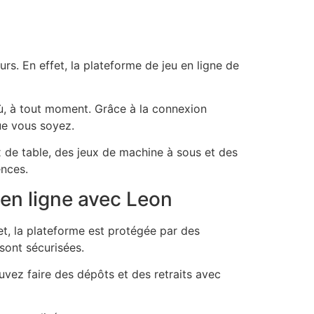
rs. En effet, la plateforme de jeu en ligne de
où, à tout moment. Grâce à la connexion
ue vous soyez.
x de table, des jeux de machine à sous et des
ences.
en ligne avec Leon
et, la plateforme est protégée par des
sont sécurisées.
uvez faire des dépôts et des retraits avec