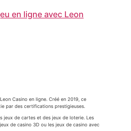
eu en ligne avec Leon
e Leon Casino en ligne. Créé en 2019, ce
e par des certifications prestigieuses.
 jeux de cartes et des jeux de loterie. Les
 jeux de casino 3D ou les jeux de casino avec