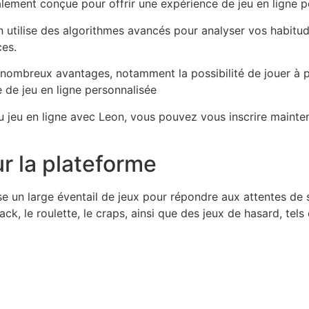
alement conçue pour offrir une expérience de jeu en ligne p
on utilise des algorithmes avancés pour analyser vos habitu
ces.
 nombreux avantages, notamment la possibilité de jouer à p
 de jeu en ligne personnalisée
du jeu en ligne avec Leon, vous pouvez vous inscrire maint
ur la plateforme
e un large éventail de jeux pour répondre aux attentes de s
ack, le roulette, le craps, ainsi que des jeux de hasard, tels 