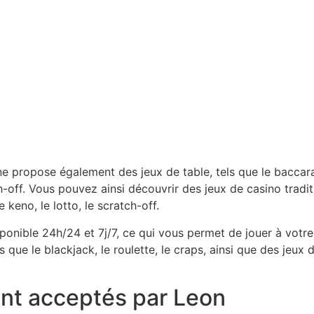
e propose également des jeux de table, tels que le baccarat,
ch-off. Vous pouvez ainsi découvrir des jeux de casino traditio
 keno, le lotto, le scratch-off.
ponible 24h/24 et 7j/7, ce qui vous permet de jouer à votr
 que le blackjack, le roulette, le craps, ainsi que des jeux d
nt acceptés par Leon