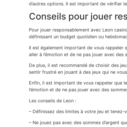
d’autres options. Il est important de vérifi
Conseils pour jouer r
Pour jouer responsablement avec Leon casino e
définissant un budget quotidien ou hebdomad
Il est également important de vous rappeler qu
aller à l’émotion et de ne pas jouer avec de
De plus, il est recommandé de choisir des je
sentir frustré en jouant à des jeux qui ne vous
Enfin, il est important de vous rappeler que le
l’émotion et de ne pas jouer avec des somme
Les conseils de Leon :
– Définissez des limites à votre jeu et tenez-
– Ne jouez pas avec des sommes d’argent qu