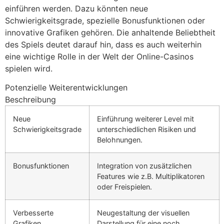
einführen werden. Dazu könnten neue
Schwierigkeitsgrade, spezielle Bonusfunktionen oder
innovative Grafiken gehören. Die anhaltende Beliebtheit
des Spiels deutet darauf hin, dass es auch weiterhin
eine wichtige Rolle in der Welt der Online-Casinos
spielen wird.
Potenzielle Weiterentwicklungen
Beschreibung
Neue
Einführung weiterer Level mit
Schwierigkeitsgrade
unterschiedlichen Risiken und
Belohnungen.
Bonusfunktionen
Integration von zusätzlichen
Features wie z.B. Multiplikatoren
oder Freispielen.
Verbesserte
Neugestaltung der visuellen
Grafiken
Darstellung für eine noch