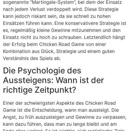
sogenannte “Martingale-System”, bei dem der Einsatz
nach jedem Verlust verdoppelt wird. Diese Strategie
kann jedoch riskant sein, da sie schnell zu hohen
Einsätzen führen kann. Eine konservativere Strategie ist
es, regelmäßig kleine Gewinne mitzunehmen und den
Einsatz nicht zu hoch zu schrauben. Letztendlich hängt
der Erfolg beim Chicken Road Game von einer
Kombination aus Glück, Strategie und einem guten
Verständnis des Spiels ab.
Die Psychologie des
Aussteigens: Wann ist der
richtige Zeitpunkt?
Einer der schwierigsten Aspekte des Chicken Road
Game ist die Entscheidung, wann man aussteigt. Die
Angst, zu früh auszusteigen und Gewinne zu verpassen,
kann dazu führen, dass man zu lange bleibt und am