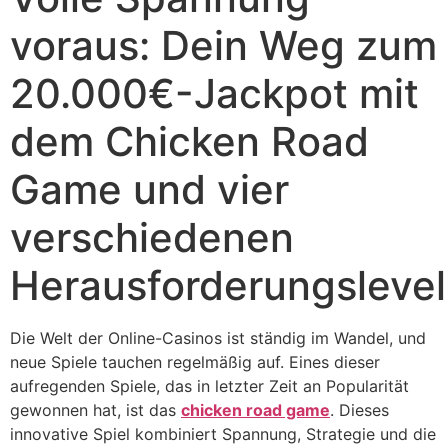
voraus: Dein Weg zum
20.000€-Jackpot mit
dem Chicken Road
Game und vier
verschiedenen
Herausforderungslevel
Die Welt der Online-Casinos ist ständig im Wandel, und
neue Spiele tauchen regelmäßig auf. Eines dieser
aufregenden Spiele, das in letzter Zeit an Popularität
gewonnen hat, ist das
chicken road game
. Dieses
innovative Spiel kombiniert Spannung, Strategie und die