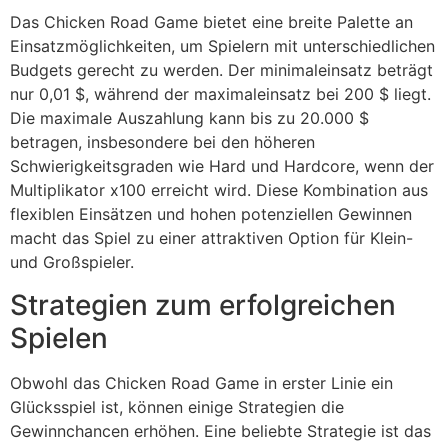
Das Chicken Road Game bietet eine breite Palette an
Einsatzmöglichkeiten, um Spielern mit unterschiedlichen
Budgets gerecht zu werden. Der minimaleinsatz beträgt
nur 0,01 $, während der maximaleinsatz bei 200 $ liegt.
Die maximale Auszahlung kann bis zu 20.000 $
betragen, insbesondere bei den höheren
Schwierigkeitsgraden wie Hard und Hardcore, wenn der
Multiplikator x100 erreicht wird. Diese Kombination aus
flexiblen Einsätzen und hohen potenziellen Gewinnen
macht das Spiel zu einer attraktiven Option für Klein-
und Großspieler.
Strategien zum erfolgreichen
Spielen
Obwohl das Chicken Road Game in erster Linie ein
Glücksspiel ist, können einige Strategien die
Gewinnchancen erhöhen. Eine beliebte Strategie ist das