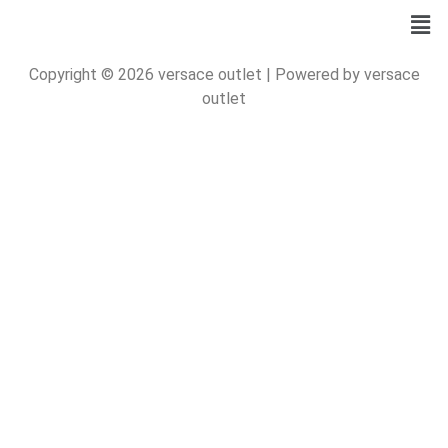
Copyright © 2026 versace outlet | Powered by versace
outlet