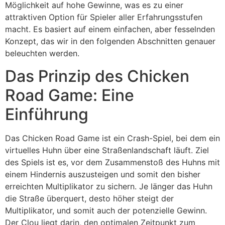
Möglichkeit auf hohe Gewinne, was es zu einer
attraktiven Option für Spieler aller Erfahrungsstufen
macht. Es basiert auf einem einfachen, aber fesselnden
Konzept, das wir in den folgenden Abschnitten genauer
beleuchten werden.
Das Prinzip des Chicken
Road Game: Eine
Einführung
Das Chicken Road Game ist ein Crash-Spiel, bei dem ein
virtuelles Huhn über eine Straßenlandschaft läuft. Ziel
des Spiels ist es, vor dem Zusammenstoß des Huhns mit
einem Hindernis auszusteigen und somit den bisher
erreichten Multiplikator zu sichern. Je länger das Huhn
die Straße überquert, desto höher steigt der
Multiplikator, und somit auch der potenzielle Gewinn.
Der Clou liegt darin, den optimalen Zeitpunkt zum