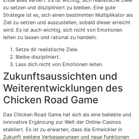
Ende alles verliert. Es ist wichtig, sich realistische Ziele
zu setzen und diszipliniert zu bleiben. Eine gute
Strategie ist es, sich einen bestimmten Multiplikator als
Ziel zu setzen und auszustellen, sobald dieser erreicht
wird. Es ist auch wichtig, sich nicht von Emotionen
leiten zu lassen und rational zu handeln.
Setze dir realistische Ziele.
Bleibe diszipliniert.
Lass dich nicht von Emotionen leiten.
Zukunftsaussichten und
Weiterentwicklungen des
Chicken Road Game
Das Chicken Road Game hat sich als eine beliebte und
innovative Ergänzung zur Welt der Online-Casinos
etabliert. Es ist zu erwarten, dass die Entwickler in
Zukunft weitere Verbesserungen und neue Funktionen