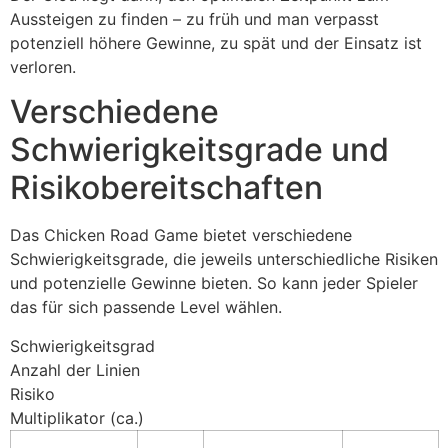
Aussteigen zu finden – zu früh und man verpasst
potenziell höhere Gewinne, zu spät und der Einsatz ist
verloren.
Verschiedene
Schwierigkeitsgrade und
Risikobereitschaften
Das Chicken Road Game bietet verschiedene
Schwierigkeitsgrade, die jeweils unterschiedliche Risiken
und potenzielle Gewinne bieten. So kann jeder Spieler
das für sich passende Level wählen.
Schwierigkeitsgrad
Anzahl der Linien
Risiko
Multiplikator (ca.)