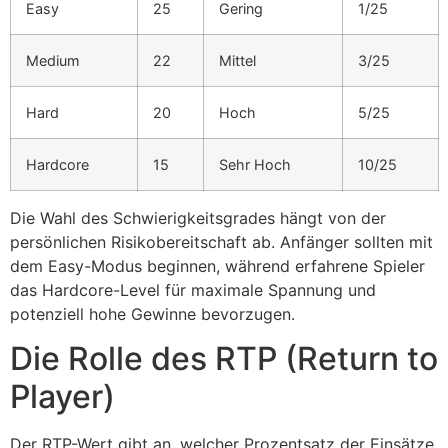
Easy
25
Gering
1/25
Medium
22
Mittel
3/25
Hard
20
Hoch
5/25
Hardcore
15
Sehr Hoch
10/25
Die Wahl des Schwierigkeitsgrades hängt von der
persönlichen Risikobereitschaft ab. Anfänger sollten mit
dem Easy-Modus beginnen, während erfahrene Spieler
das Hardcore-Level für maximale Spannung und
potenziell hohe Gewinne bevorzugen.
Die Rolle des RTP (Return to
Player)
Der RTP-Wert gibt an, welcher Prozentsatz der Einsätze