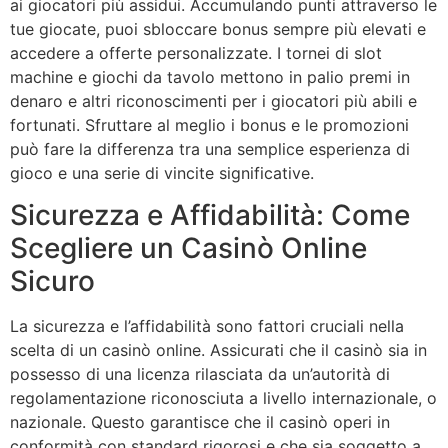
ai giocatori più assidui. Accumulando punti attraverso le
tue giocate, puoi sbloccare bonus sempre più elevati e
accedere a offerte personalizzate. I tornei di slot
machine e giochi da tavolo mettono in palio premi in
denaro e altri riconoscimenti per i giocatori più abili e
fortunati. Sfruttare al meglio i bonus e le promozioni
può fare la differenza tra una semplice esperienza di
gioco e una serie di vincite significative.
Sicurezza e Affidabilità: Come
Scegliere un Casinò Online
Sicuro
La sicurezza e l’affidabilità sono fattori cruciali nella
scelta di un casinò online. Assicurati che il casinò sia in
possesso di una licenza rilasciata da un’autorità di
regolamentazione riconosciuta a livello internazionale, o
nazionale. Questo garantisce che il casinò operi in
conformità con standard rigorosi e che sia soggetto a