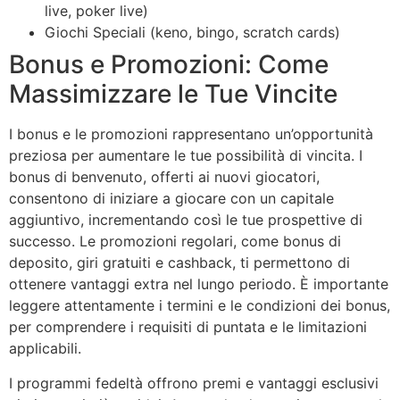
live, poker live)
Giochi Speciali (keno, bingo, scratch cards)
Bonus e Promozioni: Come
Massimizzare le Tue Vincite
I bonus e le promozioni rappresentano un’opportunità
preziosa per aumentare le tue possibilità di vincita. I
bonus di benvenuto, offerti ai nuovi giocatori,
consentono di iniziare a giocare con un capitale
aggiuntivo, incrementando così le tue prospettive di
successo. Le promozioni regolari, come bonus di
deposito, giri gratuiti e cashback, ti permettono di
ottenere vantaggi extra nel lungo periodo. È importante
leggere attentamente i termini e le condizioni dei bonus,
per comprendere i requisiti di puntata e le limitazioni
applicabili.
I programmi fedeltà offrono premi e vantaggi esclusivi