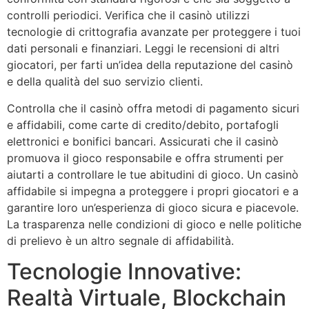
controlli periodici. Verifica che il casinò utilizzi
tecnologie di crittografia avanzate per proteggere i tuoi
dati personali e finanziari. Leggi le recensioni di altri
giocatori, per farti un’idea della reputazione del casinò
e della qualità del suo servizio clienti.
Controlla che il casinò offra metodi di pagamento sicuri
e affidabili, come carte di credito/debito, portafogli
elettronici e bonifici bancari. Assicurati che il casinò
promuova il gioco responsabile e offra strumenti per
aiutarti a controllare le tue abitudini di gioco. Un casinò
affidabile si impegna a proteggere i propri giocatori e a
garantire loro un’esperienza di gioco sicura e piacevole.
La trasparenza nelle condizioni di gioco e nelle politiche
di prelievo è un altro segnale di affidabilità.
Tecnologie Innovative:
Realtà Virtuale, Blockchain