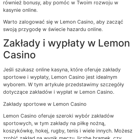
również bonusy, aby pomóc w Twoim rozwoju w
kasynie online.
Warto zalogować się w Lemon Casino, aby zacząć
swoją przygodę w świecie hazardu online.
Zakłady i wypłaty w Lemon
Casino
Jeśli szukasz online kasyna, które oferuje zakłady
sportowe i wypłaty, Lemon Casino jest idealnym
wyborem. W tym artykule przedstawimy szczegóły
dotyczące zakładów i wypłat w Lemon Casino.
Zakłady sportowe w Lemon Casino
Lemon Casino oferuje szeroki wybór zakładów
sportowych, w tym zakłady na piłkę nożną,
koszykówkę, hokej, rugby, tenis i wiele innych. Możesz
zrobić zakład na wynik meczu, liczbę bramek, czy