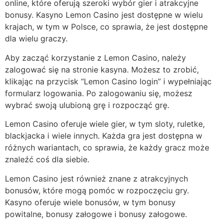
online, które oferują szeroki wybór gier i atrakcyjne
bonusy. Kasyno Lemon Casino jest dostępne w wielu
krajach, w tym w Polsce, co sprawia, że jest dostępne
dla wielu graczy.
Aby zacząć korzystanie z Lemon Casino, należy
zalogować się na stronie kasyna. Możesz to zrobić,
klikając na przycisk “Lemon Casino login” i wypełniając
formularz logowania. Po zalogowaniu się, możesz
wybrać swoją ulubioną grę i rozpocząć grę.
Lemon Casino oferuje wiele gier, w tym sloty, ruletke,
blackjacka i wiele innych. Każda gra jest dostępna w
różnych wariantach, co sprawia, że każdy gracz może
znaleźć coś dla siebie.
Lemon Casino jest również znane z atrakcyjnych
bonusów, które mogą pomóc w rozpoczęciu gry.
Kasyno oferuje wiele bonusów, w tym bonusy
powitalne, bonusy załogowe i bonusy załogowe.