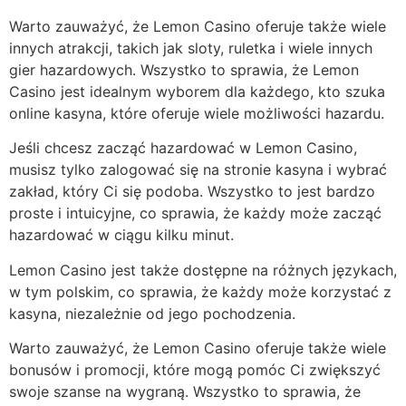
Warto zauważyć, że Lemon Casino oferuje także wiele
innych atrakcji, takich jak sloty, ruletka i wiele innych
gier hazardowych. Wszystko to sprawia, że Lemon
Casino jest idealnym wyborem dla każdego, kto szuka
online kasyna, które oferuje wiele możliwości hazardu.
Jeśli chcesz zacząć hazardować w Lemon Casino,
musisz tylko zalogować się na stronie kasyna i wybrać
zakład, który Ci się podoba. Wszystko to jest bardzo
proste i intuicyjne, co sprawia, że każdy może zacząć
hazardować w ciągu kilku minut.
Lemon Casino jest także dostępne na różnych językach,
w tym polskim, co sprawia, że każdy może korzystać z
kasyna, niezależnie od jego pochodzenia.
Warto zauważyć, że Lemon Casino oferuje także wiele
bonusów i promocji, które mogą pomóc Ci zwiększyć
swoje szanse na wygraną. Wszystko to sprawia, że