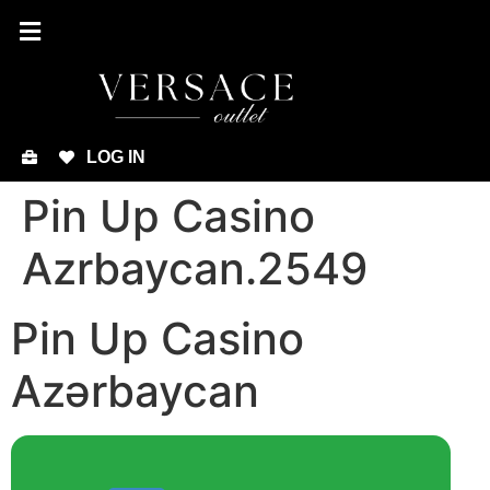
LOG IN
Pin Up Casino
Azrbaycan.2549
Pin Up Casino
Azərbaycan