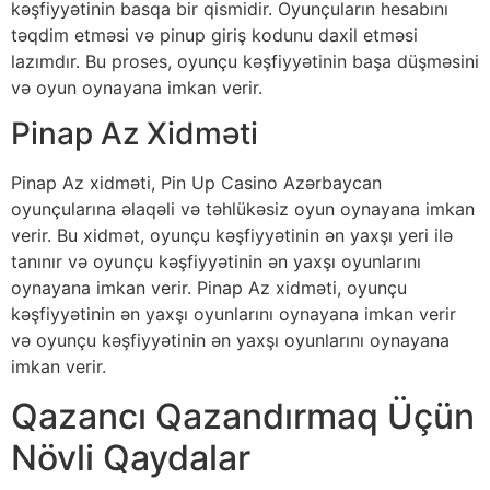
kəşfiyyətinin basqa bir qismidir. Oyunçuların hesabını
təqdim etməsi və pinup giriş kodunu daxil etməsi
lazımdır. Bu proses, oyunçu kəşfiyyətinin başa düşməsini
və oyun oynayana imkan verir.
Pinap Az Xidməti
Pinap Az xidməti, Pin Up Casino Azərbaycan
oyunçularına əlaqəli və təhlükəsiz oyun oynayana imkan
verir. Bu xidmət, oyunçu kəşfiyyətinin ən yaxşı yeri ilə
tanınır və oyunçu kəşfiyyətinin ən yaxşı oyunlarını
oynayana imkan verir. Pinap Az xidməti, oyunçu
kəşfiyyətinin ən yaxşı oyunlarını oynayana imkan verir
və oyunçu kəşfiyyətinin ən yaxşı oyunlarını oynayana
imkan verir.
Qazancı Qazandırmaq Üçün
Növli Qaydalar