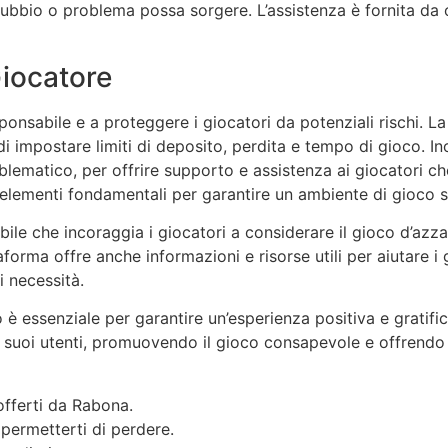
i dubbio o problema possa sorgere. L’assistenza è fornita da 
Giocatore
nsabile e a proteggere i giocatori da potenziali rischi. La
di impostare limiti di deposito, perdita e tempo di gioco. I
lematico, per offrire supporto e assistenza ai giocatori ch
i elementi fondamentali per garantire un ambiente di gioco 
ile che incoraggia i giocatori a considerare il gioco d’az
taforma offre anche informazioni e risorse utili per aiutare i
i necessità.
è essenziale per garantire un’esperienza positiva e gratif
 i suoi utenti, promuovendo il gioco consapevole e offrendo
 offerti da Rabona.
permetterti di perdere.