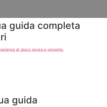
ua guida completa
ri
erienza di gioco sicura e vincente.
tua guida