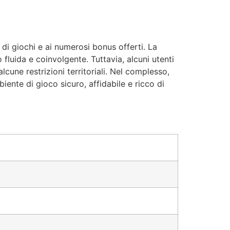
 di giochi e ai numerosi bonus offerti. La
 fluida e coinvolgente. Tuttavia, alcuni utenti
cune restrizioni territoriali. Nel complesso,
ente di gioco sicuro, affidabile e ricco di