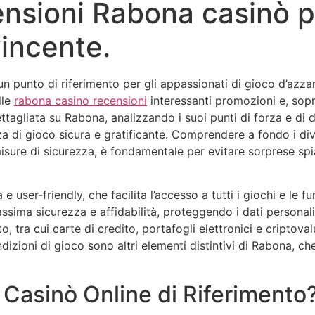
ensioni Rabona casinò 
vincente.
n punto di riferimento per gli appassionati di gioco d’azza
lle
rabona casino recensioni
interessanti promozioni e, sopra
tagliata su Rabona, analizzando i suoi punti di forza e di 
a di gioco sicura e gratificante. Comprendere a fondo i div
 misure di sicurezza, è fondamentale per evitare sorprese sp
 e user-friendly, che facilita l’accesso a tutti i giochi e le f
ima sicurezza e affidabilità, proteggendo i dati personali e
ra cui carte di credito, portafogli elettronici e criptovalut
ndizioni di gioco sono altri elementi distintivi di Rabona, 
Casinò Online di Riferimento