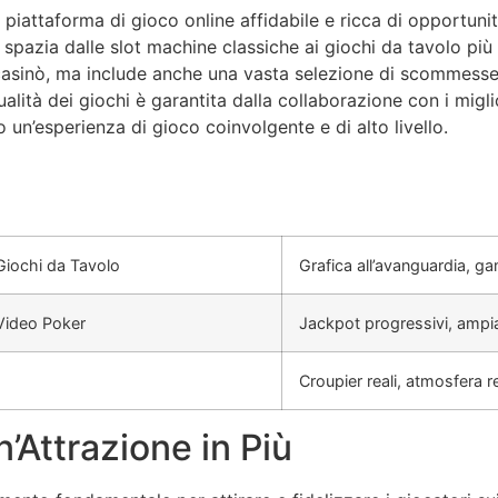
attaforma di gioco online affidabile e ricca di opportunit
e spazia dalle slot machine classiche ai giochi da tavolo più 
a casinò, ma include anche una vasta selezione di scommess
alità dei giochi è garantita dalla collaborazione con i migli
n’esperienza di gioco coinvolgente e di alto livello.
Giochi da Tavolo
Grafica all’avanguardia, g
Video Poker
Jackpot progressivi, ampia
Croupier reali, atmosfera re
’Attrazione in Più