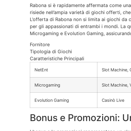
Rabona si è rapidamente affermata come una pi
risiede nell’ampia varietà di giochi offerti, ch
L’offerta di Rabona non si limita ai giochi d
per gli appassionati di entrambi i mondi. La qu
Microgaming e Evolution Gaming, assicurando u
Fornitore
Tipologia di Giochi
Caratteristiche Principali
NetEnt
Slot Machine, 
Microgaming
Slot Machine, 
Evolution Gaming
Casinò Live
Bonus e Promozioni: Un