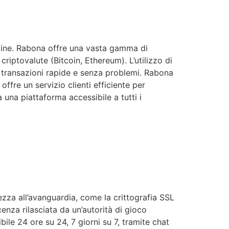
nline. Rabona offre una vasta gamma di
 criptovalute (Bitcoin, Ethereum). L’utilizzo di
e transazioni rapide e senza problemi. Rabona
offre un servizio clienti efficiente per
 una piattaforma accessibile a tutti i
ezza all’avanguardia, come la crittografia SSL
icenza rilasciata da un’autorità di gioco
bile 24 ore su 24, 7 giorni su 7, tramite chat