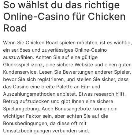
So wählst du das richtige
Online-Casino für Chicken
Road
Wenn Sie Chicken Road spielen möchten, ist es wichtig,
ein seriöses und zuverlässiges Online-Casino
auszuwählen. Achten Sie auf eine gültige
Glücksspiellizenz, eine sichere Website und einen guten
Kundenservice. Lesen Sie Bewertungen anderer Spieler,
bevor Sie sich registrieren, und stellen Sie sicher, dass
das Casino eine breite Palette an Ein- und
Auszahlungsmethoden anbietet. Etwas research hilft,
Betrug aufzudecken und gibt Ihnen eine sichere
Spielumgebung. Auch Bonusangebote können ein
wichtiger Faktor sein, aber achten Sie auf die
Bonusbedingungen, da diese oft mit
Umsatzbedingungen verbunden sind.