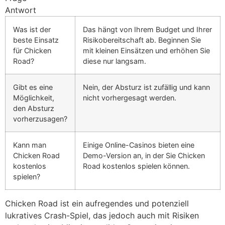
Antwort
Was ist der
Das hängt von Ihrem Budget und Ihrer
beste Einsatz
Risikobereitschaft ab. Beginnen Sie
für Chicken
mit kleinen Einsätzen und erhöhen Sie
Road?
diese nur langsam.
Gibt es eine
Nein, der Absturz ist zufällig und kann
Möglichkeit,
nicht vorhergesagt werden.
den Absturz
vorherzusagen?
Kann man
Einige Online-Casinos bieten eine
Chicken Road
Demo-Version an, in der Sie Chicken
kostenlos
Road kostenlos spielen können.
spielen?
Chicken Road ist ein aufregendes und potenziell
lukratives Crash-Spiel, das jedoch auch mit Risiken