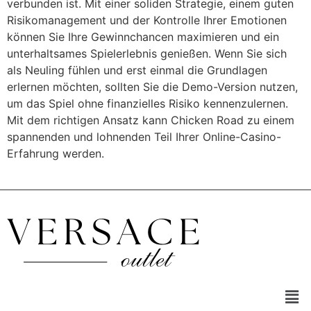
verbunden ist. Mit einer soliden Strategie, einem guten
Risikomanagement und der Kontrolle Ihrer Emotionen
können Sie Ihre Gewinnchancen maximieren und ein
unterhaltsames Spielerlebnis genießen. Wenn Sie sich
als Neuling fühlen und erst einmal die Grundlagen
erlernen möchten, sollten Sie die Demo-Version nutzen,
um das Spiel ohne finanzielles Risiko kennenzulernen.
Mit dem richtigen Ansatz kann Chicken Road zu einem
spannenden und lohnenden Teil Ihrer Online-Casino-
Erfahrung werden.