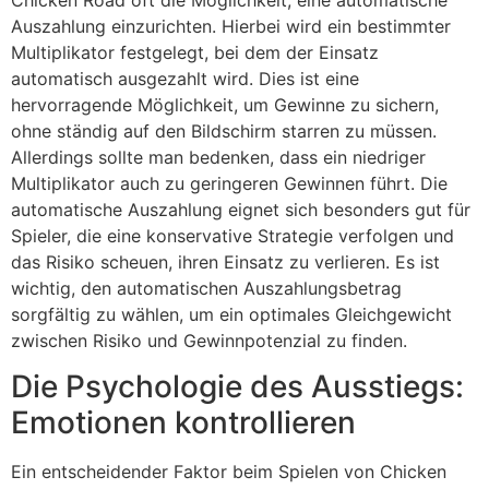
Auszahlung einzurichten. Hierbei wird ein bestimmter
Multiplikator festgelegt, bei dem der Einsatz
automatisch ausgezahlt wird. Dies ist eine
hervorragende Möglichkeit, um Gewinne zu sichern,
ohne ständig auf den Bildschirm starren zu müssen.
Allerdings sollte man bedenken, dass ein niedriger
Multiplikator auch zu geringeren Gewinnen führt. Die
automatische Auszahlung eignet sich besonders gut für
Spieler, die eine konservative Strategie verfolgen und
das Risiko scheuen, ihren Einsatz zu verlieren. Es ist
wichtig, den automatischen Auszahlungsbetrag
sorgfältig zu wählen, um ein optimales Gleichgewicht
zwischen Risiko und Gewinnpotenzial zu finden.
Die Psychologie des Ausstiegs:
Emotionen kontrollieren
Ein entscheidender Faktor beim Spielen von Chicken