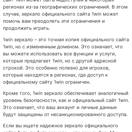
регионах из-за географических ограничений. В этом
случае, зеркало официального сайта 1win может
помочь вам преодолеть эти ограничения и
продолжить играть.
1win зеркало – это точная копия официального сайта
1win, но с измененным доменом. Это означает, что
вы можете использовать все функции и услуги,
которые предлагает 1win, но с другой адресной
строкой. Это особенно полезно для игроков,
которые находятся в регионах, где доступ к
официальному сайту 1win ограничен.
Кроме того, 1win зеркало обеспечивает аналогичный
уровень безопасности, как и официальный сайт 1win.
Это означает, что ваш аккаунт и личные данные
будут защищены от несанкционированного доступа.
Если вы ищете надежное зеркало официального