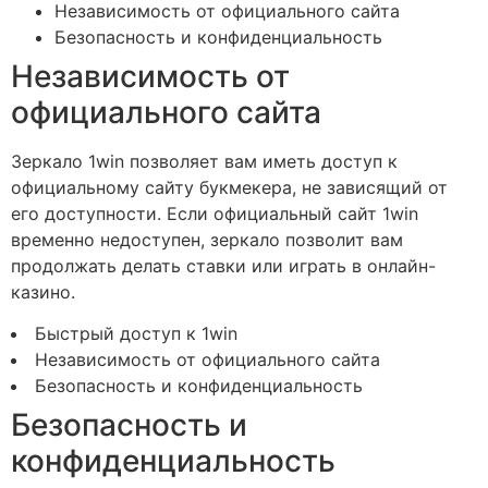
Независимость от официального сайта
Безопасность и конфиденциальность
Независимость от
официального сайта
Зеркало 1win позволяет вам иметь доступ к
официальному сайту букмекера, не зависящий от
его доступности. Если официальный сайт 1win
временно недоступен, зеркало позволит вам
продолжать делать ставки или играть в онлайн-
казино.
Быстрый доступ к 1win
Независимость от официального сайта
Безопасность и конфиденциальность
Безопасность и
конфиденциальность