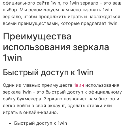
официального сайта 1win, то 1win зеркало – это ваш
выбор. Мы рекомендуем вам использовать 1win
зеркало, чтобы продолжить играть и наслаждаться
всеми преимуществами, которые предлагает 1win.
Преимущества
использования зеркала
1win
Быстрый доступ к 1win
Один из главных преимуществ
1вин
использования
зеркала 1win – это быстрый доступ к официальному
сайту букмекера. Зеркало позволяет вам быстро и
легко войти в свой аккаунт, сделать ставки или
играть в онлайн-казино.
Быстрый доступ к 1win