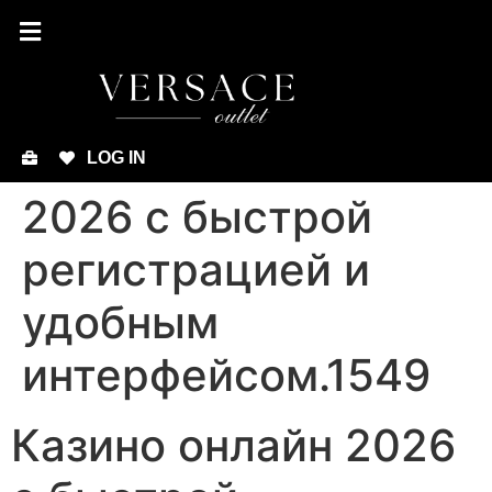
LOG IN
2026 с быстрой
регистрацией и
удобным
интерфейсом.1549
Казино онлайн 2026