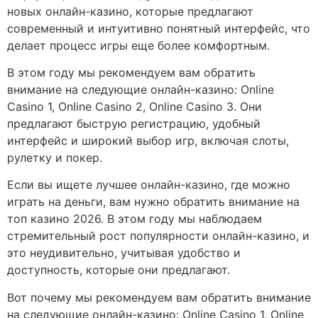
новых онлайн-казино, которые предлагают
современный и интуитивно понятный интерфейс, что
делает процесс игры еще более комфортным.
В этом году мы рекомендуем вам обратить
внимание на следующие онлайн-казино: Online
Casino 1, Online Casino 2, Online Casino 3. Они
предлагают быструю регистрацию, удобный
интерфейс и широкий выбор игр, включая слоты,
рулетку и покер.
Если вы ищете лучшее онлайн-казино, где можно
играть на деньги, вам нужно обратить внимание на
топ казино 2026. В этом году мы наблюдаем
стремительный рост популярности онлайн-казино, и
это неудивительно, учитывая удобство и
доступность, которые они предлагают.
Вот почему мы рекомендуем вам обратить внимание
на следующие онлайн-казино: Online Casino 1, Online