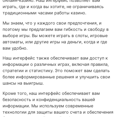
онлайн-казино. Наш интерфейс позволяет вам
играть, где и когда вы хотите, не ограничиваясь
традиционными часами работы казино.
Мы знаем, что у каждого свои предпочтения, и
поэтому мы предлагаем вам гибкость и свободу в
выборе игры. Вы можете играть в слоты, игровые
автоматы, или другие игры на деньги, когда и где
вам удобно.
Наш интерфейс также обеспечивает вам доступ к
информации о различных играх, включая правила,
стратегии и статистику. Это поможет вам сделать
более информированные решения и улучшить свои
шансы на выигрыш.
Кроме того, наш интерфейс обеспечивает вам
безопасность и конфиденциальность вашей
информации. Мы используем современные
технологии для защиты вашего счета и обеспечения