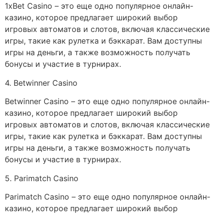
1xBet Casino – это еще одно популярное онлайн-
казино, которое предлагает широкий выбор
игровых автоматов и слотов, включая классические
игры, такие как рулетка и бэккарат. Вам доступны
игры на деньги, а также возможность получать
бонусы и участие в турнирах.
4. Betwinner Casino
Betwinner Casino – это еще одно популярное онлайн-
казино, которое предлагает широкий выбор
игровых автоматов и слотов, включая классические
игры, такие как рулетка и бэккарат. Вам доступны
игры на деньги, а также возможность получать
бонусы и участие в турнирах.
5. Parimatch Casino
Parimatch Casino – это еще одно популярное онлайн-
казино, которое предлагает широкий выбор