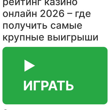
рейтинг казино
онлайн 2026 – где
получить самые
крупные выигрыши
▶️
ИГРАТЬ