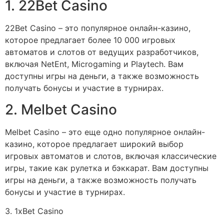
1. 22Bet Casino
22Bet Casino – это популярное онлайн-казино,
которое предлагает более 10 000 игровых
автоматов и слотов от ведущих разработчиков,
включая NetEnt, Microgaming и Playtech. Вам
доступны игры на деньги, а также возможность
получать бонусы и участие в турнирах.
2. Melbet Casino
Melbet Casino – это еще одно популярное онлайн-
казино, которое предлагает широкий выбор
игровых автоматов и слотов, включая классические
игры, такие как рулетка и бэккарат. Вам доступны
игры на деньги, а также возможность получать
бонусы и участие в турнирах.
3. 1xBet Casino