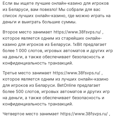
Если вы ищете лучшие онлайн-казино для игроков
из Беларуси, вам повезло! Мы собрали для вас
список лучших онлайн-казино, где можно играть на
деньги и выиграть большие суммы.
Второе место занимает https://www.38fsvps.ru/ ,
которое является одним из старейших онлайн-
казино для игроков из Беларуси. 1xBit предлагает
более 1 000 слотов, игровых автоматов и других игр
на деньги, а также обеспечивает безопасность и
конфиденциальность транзакций.
Третье место занимает https://www.38fsvps.ru/ ,
которое является одним из лучших онлайн-казино
для игроков из Беларуси. BetOnline предлагает
более 500 слотов, игровых автоматов и других игр
на деньги, а также обеспечивает безопасность и
конфиденциальность транзакций.
Четвертое место занимает https://www.38fsvps.ru/ ,