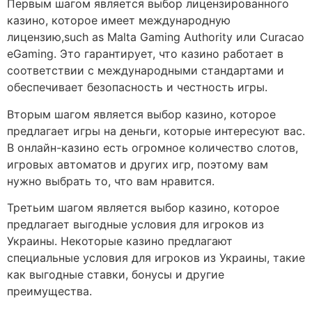
Первым шагом является выбор лицензированного
казино, которое имеет международную
лицензию,such as Malta Gaming Authority или Curacao
eGaming. Это гарантирует, что казино работает в
соответствии с международными стандартами и
обеспечивает безопасность и честность игры.
Вторым шагом является выбор казино, которое
предлагает игры на деньги, которые интересуют вас.
В онлайн-казино есть огромное количество слотов,
игровых автоматов и других игр, поэтому вам
нужно выбрать то, что вам нравится.
Третьим шагом является выбор казино, которое
предлагает выгодные условия для игроков из
Украины. Некоторые казино предлагают
специальные условия для игроков из Украины, такие
как выгодные ставки, бонусы и другие
преимущества.