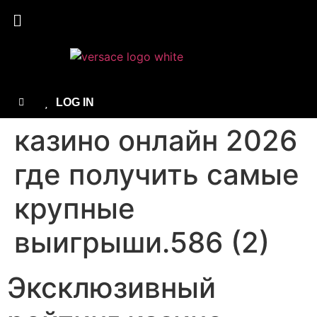
LOG IN
казино онлайн 2026
где получить самые
крупные
выигрыши.586 (2)
Эксклюзивный