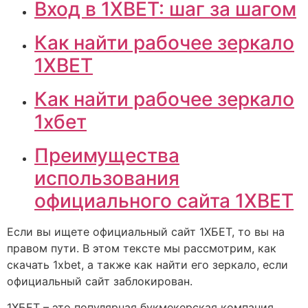
Вход в 1XBET: шаг за шагом
Как найти рабочее зеркало
1XBET
Как найти рабочее зеркало
1хбет
Преимущества
использования
официального сайта 1XBET
Если вы ищете официальный сайт 1ХБЕТ, то вы на
правом пути. В этом тексте мы рассмотрим, как
скачать 1xbet, а также как найти его зеркало, если
официальный сайт заблокирован.
1ХБЕТ – это популярная букмекерская компания,