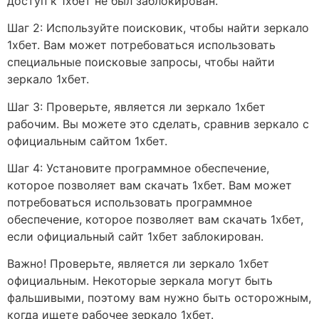
доступ к 1хбет не был заблокирован.
Шаг 2: Используйте поисковик, чтобы найти зеркало
1хбет. Вам может потребоваться использовать
специальные поисковые запросы, чтобы найти
зеркало 1хбет.
Шаг 3: Проверьте, является ли зеркало 1хбет
рабочим. Вы можете это сделать, сравнив зеркало с
официальным сайтом 1хбет.
Шаг 4: Установите программное обеспечение,
которое позволяет вам скачать 1хбет. Вам может
потребоваться использовать программное
обеспечение, которое позволяет вам скачать 1хбет,
если официальный сайт 1хбет заблокирован.
Важно! Проверьте, является ли зеркало 1хбет
официальным. Некоторые зеркала могут быть
фальшивыми, поэтому вам нужно быть осторожным,
когда ищете рабочее зеркало 1хбет.