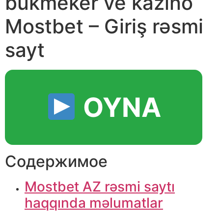
bukmeker ve kazino
Mostbet – Giriş rəsmi
sayt
OYNA
Содержимое
Mostbet AZ rəsmi saytı
haqqında məlumatlar