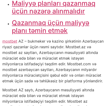
Maliyyə planları qazanmaq
üçün nəzərə alınmalıdır
Qazanmaq üçün maliyyə
planı təmin etmək
mostbet
AZ – bukmeker və kazino şirkətinin Azerbaycan
riyazi qazanlar üçün rəsmi saytıdır. Mostbet.az və
mostbet az saytları, Azerbaycanın məsuliyyəti altında
müraciət edə bilən və müraciət etmək istəyən
milyonlarca istifadəçiyi təqdim edir. Mostbet.com və
mostbet azerbaycan saytları, Azerbaycanın milyardır
milyonlarca müraciətçisini qəbul edir və onları müraciət
etmək üçün sadə və təhlükəsiz bir platforma yönləndirir.
Mostbet AZ saytı, Azerbaycanın məsuliyyəti altında
müraciət edə bilən və müraciət etmək istəyən
milyonlarca istifadəçiyi təqdim edir. Mostbet az