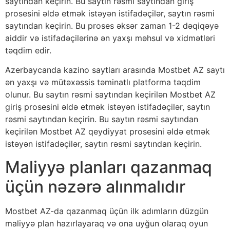
saytından keçirin. Bu saytın rəsmi saytından giriş
prosesini əldə etmək istəyən istifadəçilər, saytın rəsmi
saytından keçirin. Bu proses əksər zaman 1-2 dəqiqəyə
aiddir və istifadəçilərinə ən yaxşı məhsul və xidmətləri
təqdim edir.
Azerbaycanda kazino saytları arasında Mostbet AZ saytı
ən yaxşı və mütəxəssis təminatlı platforma təqdim
olunur. Bu saytın rəsmi saytından keçirilən Mostbet AZ
giriş prosesini əldə etmək istəyən istifadəçilər, saytın
rəsmi saytından keçirin. Bu saytın rəsmi saytından
keçirilən Mostbet AZ qeydiyyat prosesini əldə etmək
istəyən istifadəçilər, saytın rəsmi saytından keçirin.
Maliyyə planları qazanmaq
üçün nəzərə alınmalıdır
Mostbet AZ-da qazanmaq üçün ilk adımların düzgün
maliyyə plan hazırlayaraq və ona uyğun olaraq oyun