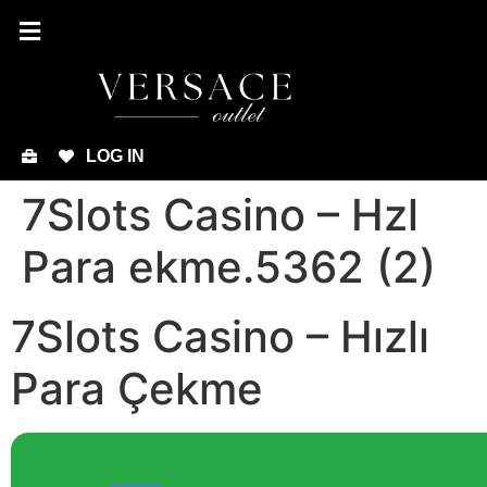
LOG IN
7Slots Casino – Hzl
Para ekme.5362 (2)
7Slots Casino – Hızlı
Para Çekme