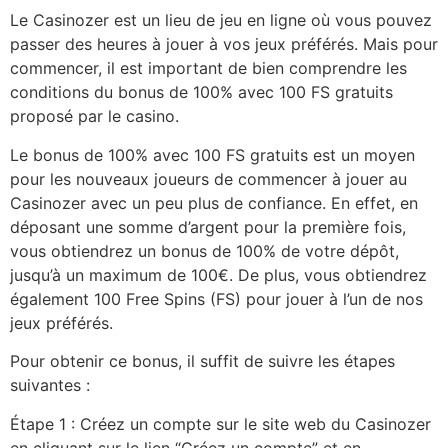
Le Casinozer est un lieu de jeu en ligne où vous pouvez
passer des heures à jouer à vos jeux préférés. Mais pour
commencer, il est important de bien comprendre les
conditions du bonus de 100% avec 100 FS gratuits
proposé par le casino.
Le bonus de 100% avec 100 FS gratuits est un moyen
pour les nouveaux joueurs de commencer à jouer au
Casinozer avec un peu plus de confiance. En effet, en
déposant une somme d’argent pour la première fois,
vous obtiendrez un bonus de 100% de votre dépôt,
jusqu’à un maximum de 100€. De plus, vous obtiendrez
également 100 Free Spins (FS) pour jouer à l’un de nos
jeux préférés.
Pour obtenir ce bonus, il suffit de suivre les étapes
suivantes :
Étape 1 : Créez un compte sur le site web du Casinozer
en cliquant sur le lien “Créez un compte” et en