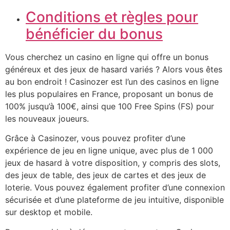
Conditions et règles pour
bénéficier du bonus
Vous cherchez un casino en ligne qui offre un bonus
généreux et des jeux de hasard variés ? Alors vous êtes
au bon endroit ! Casinozer est l’un des casinos en ligne
les plus populaires en France, proposant un bonus de
100% jusqu’à 100€, ainsi que 100 Free Spins (FS) pour
les nouveaux joueurs.
Grâce à Casinozer, vous pouvez profiter d’une
expérience de jeu en ligne unique, avec plus de 1 000
jeux de hasard à votre disposition, y compris des slots,
des jeux de table, des jeux de cartes et des jeux de
loterie. Vous pouvez également profiter d’une connexion
sécurisée et d’une plateforme de jeu intuitive, disponible
sur desktop et mobile.