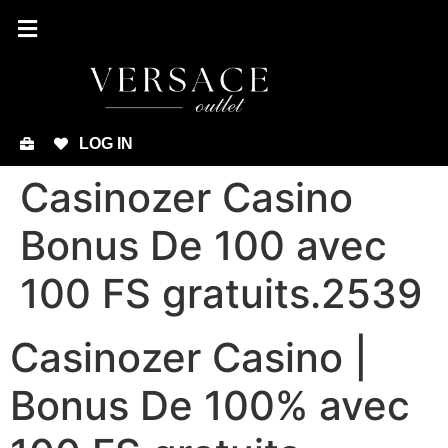
LOG IN
Casinozer Casino
Bonus De 100 avec
100 FS gratuits.2539
Casinozer Casino |
Bonus De 100% avec