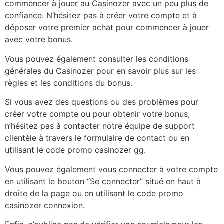
commencer à jouer au Casinozer avec un peu plus de
confiance. N’hésitez pas à créer votre compte et à
déposer votre premier achat pour commencer à jouer
avec votre bonus.
Vous pouvez également consulter les conditions
générales du Casinozer pour en savoir plus sur les
règles et les conditions du bonus.
Si vous avez des questions ou des problèmes pour
créer votre compte ou pour obtenir votre bonus,
n’hésitez pas à contacter notre équipe de support
clientèle à travers le formulaire de contact ou en
utilisant le code promo casinozer gg.
Vous pouvez également vous connecter à votre compte
en utilisant le bouton “Se connecter” situé en haut à
droite de la page ou en utilisant le code promo
casinozer connexion.