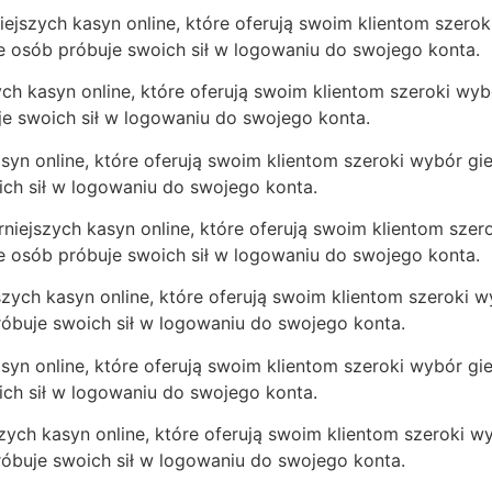
iejszych kasyn online, które oferują swoim klientom szero
le osób próbuje swoich sił w logowaniu do swojego konta.
ych kasyn online, które oferują swoim klientom szeroki wy
je swoich sił w logowaniu do swojego konta.
syn online, które oferują swoim klientom szeroki wybór gi
ich sił w logowaniu do swojego konta.
rniejszych kasyn online, które oferują swoim klientom sze
le osób próbuje swoich sił w logowaniu do swojego konta.
szych kasyn online, które oferują swoim klientom szeroki 
próbuje swoich sił w logowaniu do swojego konta.
syn online, które oferują swoim klientom szeroki wybór gi
ich sił w logowaniu do swojego konta.
szych kasyn online, które oferują swoim klientom szeroki 
próbuje swoich sił w logowaniu do swojego konta.