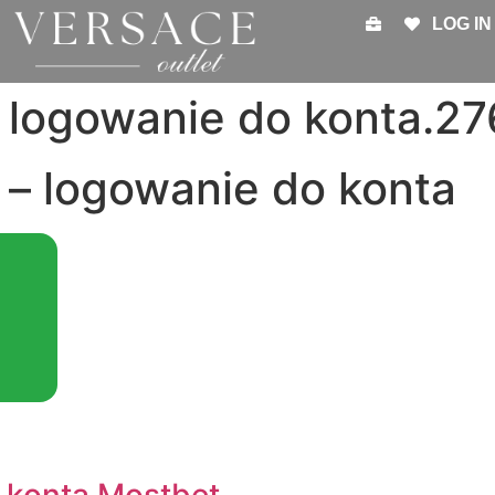
LOG IN
 logowanie do konta.2
 – logowanie do konta