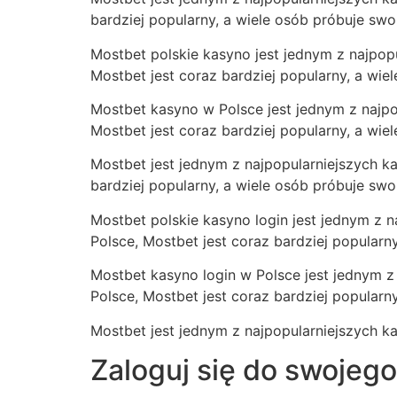
bardziej popularny, a wiele osób próbuje swo
Mostbet polskie kasyno jest jednym z najpop
Mostbet jest coraz bardziej popularny, a wie
Mostbet kasyno w Polsce jest jednym z najpo
Mostbet jest coraz bardziej popularny, a wie
Mostbet jest jednym z najpopularniejszych ka
bardziej popularny, a wiele osób próbuje swo
Mostbet polskie kasyno login jest jednym z n
Polsce, Mostbet jest coraz bardziej popularn
Mostbet kasyno login w Polsce jest jednym z
Polsce, Mostbet jest coraz bardziej popularn
Mostbet jest jednym z najpopularniejszych ka
Zaloguj się do swojeg