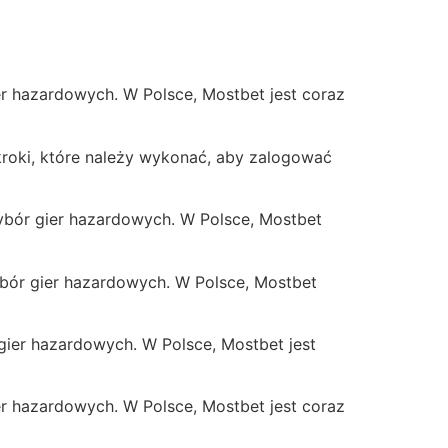
er hazardowych. W Polsce, Mostbet jest coraz
roki, które należy wykonać, aby zalogować
wybór gier hazardowych. W Polsce, Mostbet
ybór gier hazardowych. W Polsce, Mostbet
 gier hazardowych. W Polsce, Mostbet jest
er hazardowych. W Polsce, Mostbet jest coraz