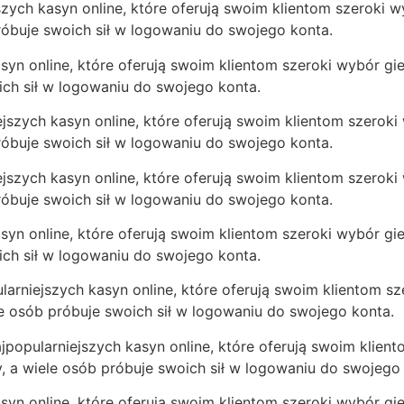
jszych kasyn online, które oferują swoim klientom szeroki
próbuje swoich sił w logowaniu do swojego konta.
syn online, które oferują swoim klientom szeroki wybór gi
ich sił w logowaniu do swojego konta.
ejszych kasyn online, które oferują swoim klientom szerok
próbuje swoich sił w logowaniu do swojego konta.
ejszych kasyn online, które oferują swoim klientom szerok
próbuje swoich sił w logowaniu do swojego konta.
syn online, które oferują swoim klientom szeroki wybór gi
ich sił w logowaniu do swojego konta.
larniejszych kasyn online, które oferują swoim klientom s
le osób próbuje swoich sił w logowaniu do swojego konta.
jpopularniejszych kasyn online, które oferują swoim klie
y, a wiele osób próbuje swoich sił w logowaniu do swojego
syn online, które oferują swoim klientom szeroki wybór gi