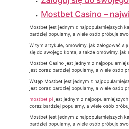
Zaloguj się do swojeg
Mostbet Casino – najw
Mostbet jest jednym z najpopularniejszych ka
bardziej popularny, a wiele osób próbuje swo
W tym artykule, omówimy, jak zalogować się
się do swojego konta, a także omówimy, jak 
Mostbet Casino jest jednym z najpopularniej
jest coraz bardziej popularny, a wiele osób 
Wstęp Mostbet jest jednym z najpopularniejs
jest coraz bardziej popularny, a wiele osób 
mostbet pl
jest jednym z najpopularniejszych
coraz bardziej popularny, a wiele osób próbu
Mostbet jest jednym z najpopularniejszych ka
bardziej popularny, a wiele osób próbuje swo