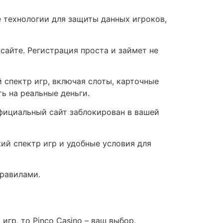
е технологии для защиты данных игроков,
 сайте. Регистрация проста и займет не
 спектр игр, включая слоты, карточные
ть на реальные деньги.
 официальный сайт заблокирован в вашей
кий спектр игр и удобные условия для
правилами.
гр, то Pinco Casino – ваш выбор.