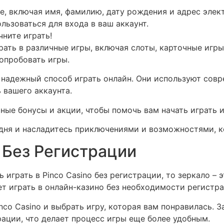
е, включая имя, фамилию, дату рождения и адрес элек
льзоваться для входа в ваш аккаунт.
чните играть!
ать в различные игры, включая слоты, карточные игры,
попробовать игры.
и надежный способ играть онлайн. Они используют сов
 вашего аккаунта.
чные бонусы и акции, чтобы помочь вам начать играть 
годня и насладитесь приключениями и возможностями, к
 Без Регистрации
грать в Pinco Casino без регистрации, то зеркало – эт
ет играть в онлайн-казино без необходимости регистра
nco Casino и выбрать игру, которая вам понравилась. З
рации, что делает процесс игры еще более удобным.