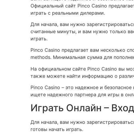
Официальный сайт Pinco Casino предлагае
играть с реальными дилерами.
Для начала, вам нужно зарегистрироваться
считанные минуты, и вам нужно только вв
играть.
Pinco Casino предлагает вам несколько сп
methods. Минимальная сумма для пополнени
На официальном сайте Pinco Casino вы мо
также можете найти информацию о различн
Pinco Casino – это надежное и безопасное
ищете надежного партнера для игры в онла
Играть Онлайн – Вхо
Для начала, вам нужно зарегистрироваться
готовы начать играть.