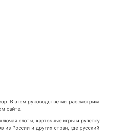
ыбор. В этом руководстве мы рассмотрим
ом сайте.
включая слоты, карточные игры и рулетку.
в из России и других стран, где русский