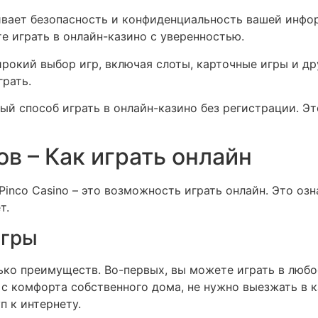
чивает безопасность и конфиденциальность вашей инфор
 играть в онлайн-казино с уверенностью.
ирокий выбор игр, включая слоты, карточные игры и др
грать.
чный способ играть в онлайн-казино без регистрации. Эт
в – Как играть онлайн
inco Casino – это возможность играть онлайн. Это озн
т.
игры
лько преимуществ. Во-первых, вы можете играть в любо
 с комфорта собственного дома, не нужно выезжать в к
 к интернету.