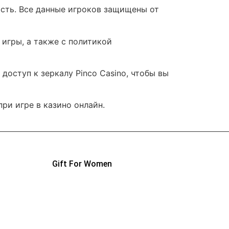
ость. Все данные игроков защищены от
 игры, а также с политикой
доступ к зеркалу Pinco Casino, чтобы вы
при игре в казино онлайн.
Gift For Women