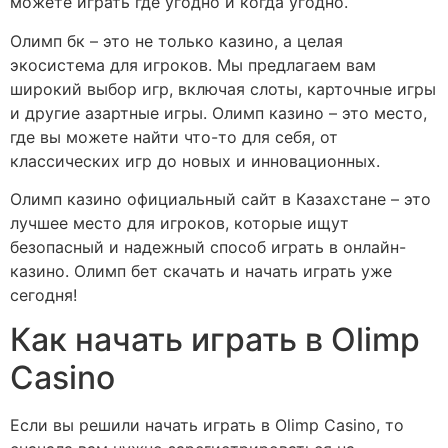
можете играть где угодно и когда угодно.
Олимп бк – это не только казино, а целая
экосистема для игроков. Мы предлагаем вам
широкий выбор игр, включая слоты, карточные игры
и другие азартные игры. Олимп казино – это место,
где вы можете найти что-то для себя, от
классических игр до новых и инновационных.
Олимп казино официальный сайт в Казахстане – это
лучшее место для игроков, которые ищут
безопасный и надежный способ играть в онлайн-
казино. Олимп бет скачать и начать играть уже
сегодня!
Как начать играть в Olimp
Casino
Если вы решили начать играть в Olimp Casino, то