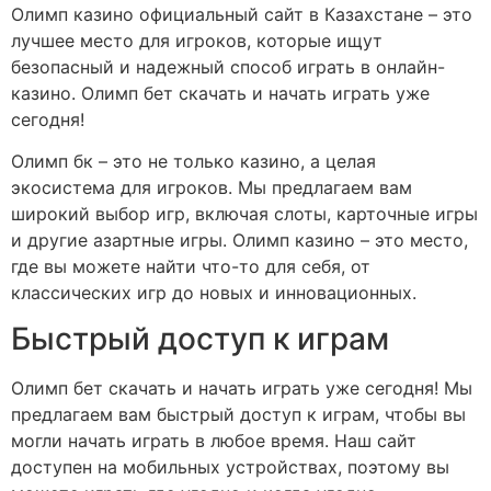
Олимп казино официальный сайт в Казахстане – это
лучшее место для игроков, которые ищут
безопасный и надежный способ играть в онлайн-
казино. Олимп бет скачать и начать играть уже
сегодня!
Олимп бк – это не только казино, а целая
экосистема для игроков. Мы предлагаем вам
широкий выбор игр, включая слоты, карточные игры
и другие азартные игры. Олимп казино – это место,
где вы можете найти что-то для себя, от
классических игр до новых и инновационных.
Быстрый доступ к играм
Олимп бет скачать и начать играть уже сегодня! Мы
предлагаем вам быстрый доступ к играм, чтобы вы
могли начать играть в любое время. Наш сайт
доступен на мобильных устройствах, поэтому вы