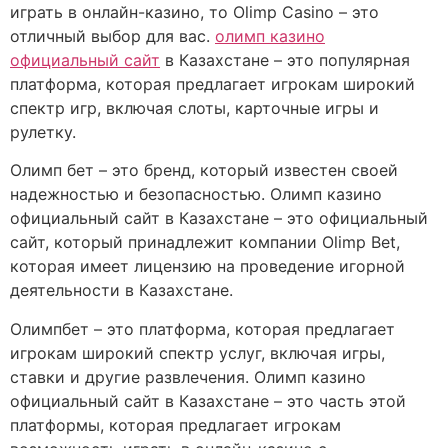
играть в онлайн-казино, то Olimp Casino – это
отличный выбор для вас.
олимп казино
официальный сайт
в Казахстане – это популярная
платформа, которая предлагает игрокам широкий
спектр игр, включая слоты, карточные игры и
рулетку.
Олимп бет – это бренд, который известен своей
надежностью и безопасностью. Олимп казино
официальный сайт в Казахстане – это официальный
сайт, который принадлежит компании Olimp Bet,
которая имеет лицензию на проведение игорной
деятельности в Казахстане.
Олимпбет – это платформа, которая предлагает
игрокам широкий спектр услуг, включая игры,
ставки и другие развлечения. Олимп казино
официальный сайт в Казахстане – это часть этой
платформы, которая предлагает игрокам