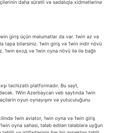
lərinin daha sürətli və sadalıqla xidmətlərinə
1win giriş üçün məlumatlar da var. 1win az və
 tapa bilərsiniz. 1win giriş və 1win indir növü
z. 1win вход və 1win oyna növü ilə ilə bağlı
 təchizatlı platformadır. Bu sayt,
ah edəcək. 1Win Azerbaycan veb saytında 1win
adəçilərin oyun oynayışını və yutuculuğunu
xilində 1win aviator, 1win oyna və 1win giriş
. 1win oyna sahəsi, tələb edilən tələblərə uyğun
əhlili və istifadəsinin hər bir aspektını təhlil