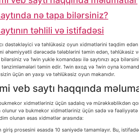
mi veb saytı haqqında məlumatlar
ytında nə tapa bilərsiniz?
tının təhlili və istifadəsi
dəstəkləyici və təhlükəsiz oyun xidmətlərini təqdim edən r
imi əhəmiyyətli dərəcədə tələblərini təmin edən, təhlükəsiz 
ə bilərsiniz və 1win yukle komandası ilə saytınızı aça bilərs
lən tənzimləmələri təmin edir. 1win вход və 1win oyna koman
 sizin üçün ən yaxşı və təhlükəsiz oyun məkanıdır.
mi veb saytı haqqında məluma
ukmekor xidmətləriniz üçün sadalıq və mürəkkəblikdən qorxu
olunur və bukmekor xidmətləriniz üçün sadə və fəaliyyətə k
dim olunan əsas xidmətlər arasında:
iriş prosesini əsasda 10 saniyədə tamamlayır. Bu, istifadəçi