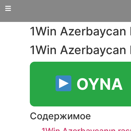
1Win Azerbaycan 
1Win Azerbaycan 
OYNA
Содержимое