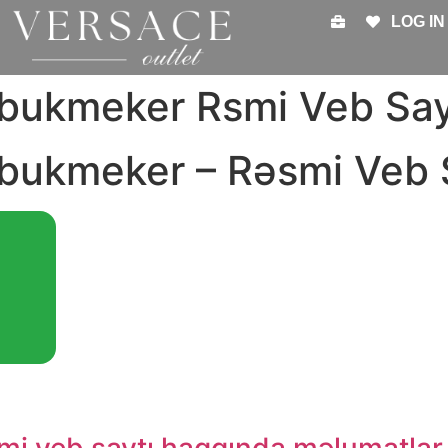
LOG IN
bukmeker Rsmi Veb Sa
bukmeker – Rəsmi Veb 