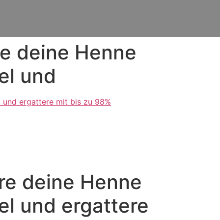
re deine Henne
el und
 und ergattere mit bis zu 98%
ere deine Henne
el und ergattere