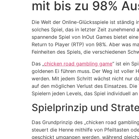
mit bis zu 98% Au
Die Welt der Online-Glücksspiele ist ständig 
solches Spiel, das in letzter Zeit zunehmend
spannende Spiel von InOut Games bietet eine 
Return to Player (RTP) von 98%. Aber was mac
Feinheiten des Spiels, die verschiedenen Sch
Das „
chicken road gambling game
“ ist ein S
goldenen Ei führen muss. Der Weg ist voller 
werden. Mit jedem Schritt wächst nicht nur da
auf den möglichen Verlust des Einsatzes. Die
Spielern jeden Levels, das Spiel individuell a
Spielprinzip und Strat
Das Grundprinzip des „chicken road gambling 
steuert die Henne mithilfe von Pfeiltasten 
geschickt umgangen werden, während gleichz