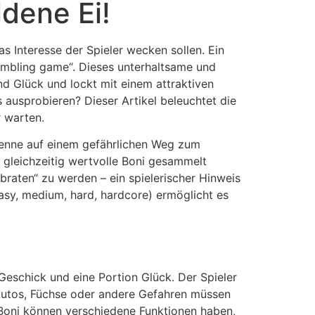
dene Ei!
s Interesse der Spieler wecken sollen. Ein
gambling game“. Dieses unterhaltsame und
nd Glück und lockt mit einem attraktiven
 ausprobieren? Dieser Artikel beleuchtet die
r warten.
e Henne auf einem gefährlichen Weg zum
d gleichzeitig wertvolle Boni gesammelt
braten“ zu werden – ein spielerischer Hinweis
asy, medium, hard, hardcore) ermöglicht es
Geschick und eine Portion Glück. Der Spieler
 Autos, Füchse oder andere Gefahren müssen
Boni können verschiedene Funktionen haben,