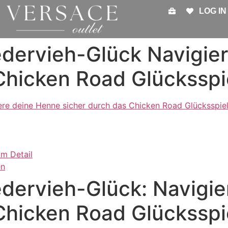
LOG IN
edervieh-Glück Navigie
Chicken Road Glücksspi
ere deine Henne sicher durch das Chicken Road Glücksspiel
im Detail
en
edervieh-Glück: Navigi
Chicken Road Glücksspi