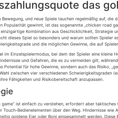
szahlungsquote das gol
in Bewegung, und neue Spiele tauchen regelmäßig auf, die da
 an Popularität gewinnt, ist das sogenannte „chicken road 
einzigartige Kombination aus Geschicklichkeit, Strategie u
ht dieses Spiel so besonders und warum sollten Spieler es
wierigkeitsgrade und die möglichen Gewinne, die auf Spiele
piel im Einzelspielermodus, bei dem der Spieler eine klein
Hindernisse und Gefahren, die es zu vermeiden gilt, währen
s Potential für hohe Gewinne, sondern auch das Risiko, „ge
 Wahl zwischen vier verschiedenen Schwierigkeitsgraden (e
n ihre Fähigkeiten und Risikobereitschaft anzupassen.
egie
game“ ist einfach zu verstehen, erfordert aber taktisches 
oder Touch-Bedienelementen über den Weg. Hindernisse wie
eitig goldene Eier oder Boni eingesammelt werden. Diese 