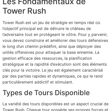
Les Fondamentaux de
Tower Rush
Tower Rush est un jeu de stratégie en temps réel où
l’objectif principal est de détruire le château de
l’adversaire tout en protégeant le vôtre. Pour y parvenir,
vous devez construire et améliorer des tours défensives
le long d’un chemin prédéfini, ainsi que déployer des
unités offensives pour attaquer la base ennemie. La
gestion efficace des ressources, la planification
stratégique et la rapidité d’exécution sont des éléments
clés pour la victoire. Le jeu est également caractérisé
par des parties rapides et dynamiques, ce qui le rend
particulièrement addictif et stimulant.
Types de Tours Disponible
La variété des tours disponibles est un aspect crucial de
Tower Rush. Chaque tour possède ses propres forces et