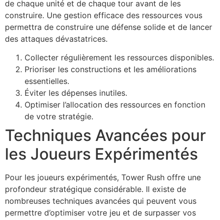
de chaque unité et de chaque tour avant de les
construire. Une gestion efficace des ressources vous
permettra de construire une défense solide et de lancer
des attaques dévastatrices.
Collecter régulièrement les ressources disponibles.
Prioriser les constructions et les améliorations
essentielles.
Éviter les dépenses inutiles.
Optimiser l’allocation des ressources en fonction
de votre stratégie.
Techniques Avancées pour
les Joueurs Expérimentés
Pour les joueurs expérimentés, Tower Rush offre une
profondeur stratégique considérable. Il existe de
nombreuses techniques avancées qui peuvent vous
permettre d’optimiser votre jeu et de surpasser vos