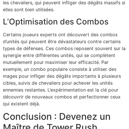
les chevaliers, qui peuvent infliger des dégâts massifs si
elles sont bien utilisées.
L’Optimisation des Combos
Certains joueurs experts ont découvert des combos
d’unités qui peuvent être dévastateurs contre certains
types de défenses. Ces combos reposent souvent sur la
synergie entre différentes unités, qui se complètent
mutuellement pour maximiser leur efficacité. Par
exemple, un combo populaire consiste à utiliser des
mages pour infliger des dégâts importants à plusieurs
cibles, suivis de chevaliers pour achever les unités
ennemies restantes. L’expérimentation est la clé pour
découvrir de nouveaux combos et perfectionner ceux
qui existent déjà.
Conclusion : Devenez un
Maître de Tower Rush