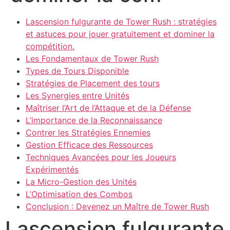
Lascension fulgurante de Tower Rush : stratégies
et astuces pour jouer gratuitement et dominer la
compétition.
Les Fondamentaux de Tower Rush
Types de Tours Disponible
Stratégies de Placement des tours
Les Synergies entre Unités
Maîtriser l’Art de l’Attaque et de la Défense
L’importance de la Reconnaissance
Contrer les Stratégies Ennemies
Gestion Efficace des Ressources
Techniques Avancées pour les Joueurs
Expérimentés
La Micro-Gestion des Unités
L’Optimisation des Combos
Conclusion : Devenez un Maître de Tower Rush
Lascension fulgurante