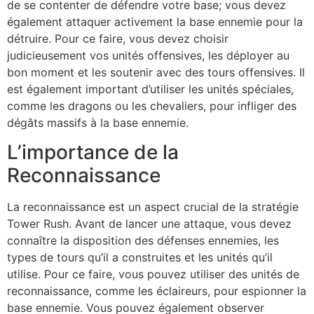
de se contenter de défendre votre base; vous devez
également attaquer activement la base ennemie pour la
détruire. Pour ce faire, vous devez choisir
judicieusement vos unités offensives, les déployer au
bon moment et les soutenir avec des tours offensives. Il
est également important d’utiliser les unités spéciales,
comme les dragons ou les chevaliers, pour infliger des
dégâts massifs à la base ennemie.
L’importance de la
Reconnaissance
La reconnaissance est un aspect crucial de la stratégie
Tower Rush. Avant de lancer une attaque, vous devez
connaître la disposition des défenses ennemies, les
types de tours qu’il a construites et les unités qu’il
utilise. Pour ce faire, vous pouvez utiliser des unités de
reconnaissance, comme les éclaireurs, pour espionner la
base ennemie. Vous pouvez également observer