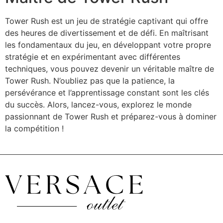
Tower Rush est un jeu de stratégie captivant qui offre
des heures de divertissement et de défi. En maîtrisant
les fondamentaux du jeu, en développant votre propre
stratégie et en expérimentant avec différentes
techniques, vous pouvez devenir un véritable maître de
Tower Rush. N’oubliez pas que la patience, la
persévérance et l’apprentissage constant sont les clés
du succès. Alors, lancez-vous, explorez le monde
passionnant de Tower Rush et préparez-vous à dominer
la compétition !