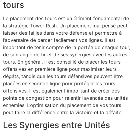
tours
Le placement des tours est un élément fondamental de
la stratégie Tower Rush. Un placement mal pensé peut
laisser des failles dans votre défense et permettre à
l’adversaire de percer facilement vos lignes. Il est
important de tenir compte de la portée de chaque tour,
de son angle de tir et de ses synergies avec les autres
tours. En général, il est conseillé de placer les tours
offensives en première ligne pour maximiser leurs
dégâts, tandis que les tours défensives peuvent être
placées en seconde ligne pour protéger les tours
offensives. Il est également important de créer des
points de congestion pour ralentir l’avancée des unités
ennemies. L’optimisation du placement de vos tours
peut faire la différence entre la victoire et la défaite.
Les Synergies entre Unités