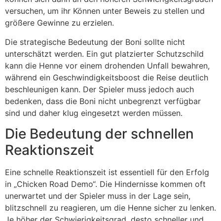
versuchen, um ihr Können unter Beweis zu stellen und
größere Gewinne zu erzielen.
Die strategische Bedeutung der Boni sollte nicht
unterschätzt werden. Ein gut platzierter Schutzschild
kann die Henne vor einem drohenden Unfall bewahren,
während ein Geschwindigkeitsboost die Reise deutlich
beschleunigen kann. Der Spieler muss jedoch auch
bedenken, dass die Boni nicht unbegrenzt verfügbar
sind und daher klug eingesetzt werden müssen.
Die Bedeutung der schnellen
Reaktionszeit
Eine schnelle Reaktionszeit ist essentiell für den Erfolg
in „Chicken Road Demo“. Die Hindernisse kommen oft
unerwartet und der Spieler muss in der Lage sein,
blitzschnell zu reagieren, um die Henne sicher zu lenken.
Je höher der Schwierigkeitsgrad, desto schneller und