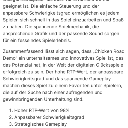
geeignet ist. Die einfache Steuerung und der
anpassbare Schwierigkeitsgrad ermöglichen es jedem
Spieler, sich schnell in das Spiel einzuarbeiten und Spaß
zu haben. Die spannende Spielmechanik, die
ansprechende Grafik und der passende Sound sorgen
für ein fesselndes Spielerlebnis.
Zusammenfassend lässt sich sagen, dass „Chicken Road
Demo“ ein unterhaltsames und innovatives Spiel ist, das
das Potenzial hat, in der Welt der digitalen Glücksspiele
erfolgreich zu sein. Der hohe RTP-Wert, der anpassbare
Schwierigkeitsgrad und das spannende Gameplay
machen dieses Spiel zu einem Favoriten unter Spielern,
die auf der Suche nach einer aufregenden und
gewinnbringenden Unterhaltung sind.
Hoher RTP-Wert von 98%
Anpassbarer Schwierigkeitsgrad
Strategisches Gameplay