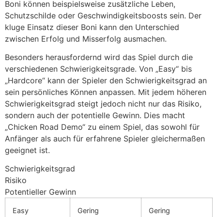
Boni können beispielsweise zusätzliche Leben,
Schutzschilde oder Geschwindigkeitsboosts sein. Der
kluge Einsatz dieser Boni kann den Unterschied
zwischen Erfolg und Misserfolg ausmachen.
Besonders herausfordernd wird das Spiel durch die
verschiedenen Schwierigkeitsgrade. Von „Easy“ bis
„Hardcore“ kann der Spieler den Schwierigkeitsgrad an
sein persönliches Können anpassen. Mit jedem höheren
Schwierigkeitsgrad steigt jedoch nicht nur das Risiko,
sondern auch der potentielle Gewinn. Dies macht
„Chicken Road Demo“ zu einem Spiel, das sowohl für
Anfänger als auch für erfahrene Spieler gleichermaßen
geeignet ist.
Schwierigkeitsgrad
Risiko
Potentieller Gewinn
Easy
Gering
Gering