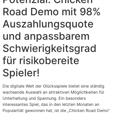
Road Demo mit 98%
Auszahlungsquote
und anpassbarem
Schwierigkeitsgrad
für risikobereite
Spieler!
Die digitale Welt der Glücksspiele bietet eine ständig
wachsende Auswahl an attraktiven Möglichkeiten für
Unterhaltung und Spannung. Ein besonders
interessantes Spiel, das in den letzten Monaten an
Popularität gewonnen hat, ist die „Chicken Road Demo“