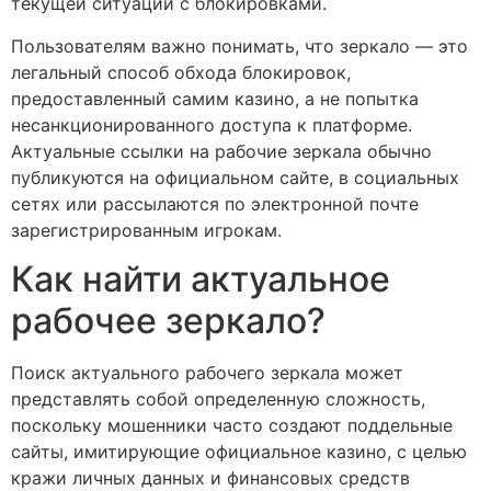
текущей ситуации с блокировками.
Пользователям важно понимать, что зеркало — это
легальный способ обхода блокировок,
предоставленный самим казино, а не попытка
несанкционированного доступа к платформе.
Актуальные ссылки на рабочие зеркала обычно
публикуются на официальном сайте, в социальных
сетях или рассылаются по электронной почте
зарегистрированным игрокам.
Как найти актуальное
рабочее зеркало?
Поиск актуального рабочего зеркала может
представлять собой определенную сложность,
поскольку мошенники часто создают поддельные
сайты, имитирующие официальное казино, с целью
кражи личных данных и финансовых средств