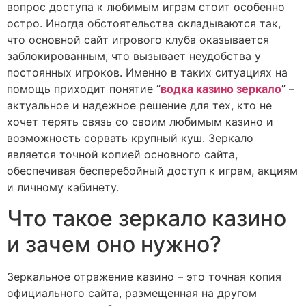
вопрос доступа к любимым играм стоит особенно
остро. Иногда обстоятельства складываются так,
что основной сайт игрового клуба оказывается
заблокированным, что вызывает неудобства у
постоянных игроков. Именно в таких ситуациях на
помощь приходит понятие “
водка казино зеркало
” –
актуальное и надежное решение для тех, кто не
хочет терять связь со своим любимым казино и
возможность сорвать крупный куш. Зеркало
является точной копией основного сайта,
обеспечивая бесперебойный доступ к играм, акциям
и личному кабинету.
Что такое зеркало казино
и зачем оно нужно?
Зеркальное отражение казино – это точная копия
официального сайта, размещенная на другом