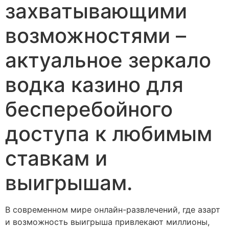
захватывающими
возможностями –
актуальное зеркало
водка казино для
бесперебойного
доступа к любимым
ставкам и
выигрышам.
В современном мире онлайн-развлечений, где азарт
и возможность выигрыша привлекают миллионы,