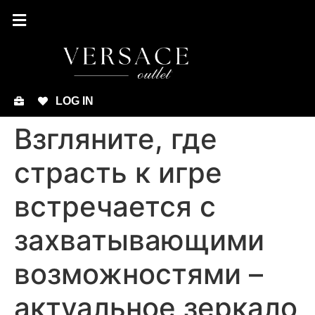
LOG IN
Взгляните, где
страсть к игре
встречается с
захватывающими
возможностями –
актуальное зеркало