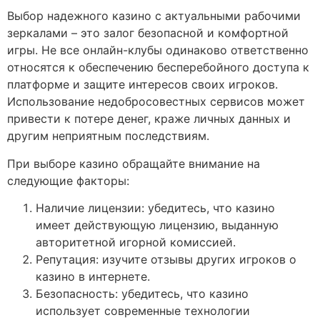
Выбор надежного казино с актуальными рабочими
зеркалами – это залог безопасной и комфортной
игры. Не все онлайн-клубы одинаково ответственно
относятся к обеспечению бесперебойного доступа к
платформе и защите интересов своих игроков.
Использование недобросовестных сервисов может
привести к потере денег, краже личных данных и
другим неприятным последствиям.
При выборе казино обращайте внимание на
следующие факторы:
Наличие лицензии: убедитесь, что казино
имеет действующую лицензию, выданную
авторитетной игорной комиссией.
Репутация: изучите отзывы других игроков о
казино в интернете.
Безопасность: убедитесь, что казино
использует современные технологии