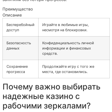
Преимущество
Описание
Бесперебойный
Играйте в любимые игры,
доступ
несмотря на блокировки.
Безопасность
Конфиденциальность личной
данных
информации и финансовых
средств.
Сохранение
Продолжайте игру с того же
прогресса
места, где остановились.
Почему важно выбирать
надежные казино с
рабочими зеркалами?