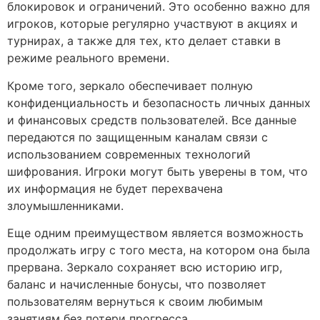
блокировок и ограничений. Это особенно важно для
игроков, которые регулярно участвуют в акциях и
турнирах, а также для тех, кто делает ставки в
режиме реального времени.
Кроме того, зеркало обеспечивает полную
конфиденциальность и безопасность личных данных
и финансовых средств пользователей. Все данные
передаются по защищенным каналам связи с
использованием современных технологий
шифрования. Игроки могут быть уверены в том, что
их информация не будет перехвачена
злоумышленниками.
Еще одним преимуществом является возможность
продолжать игру с того места, на котором она была
прервана. Зеркало сохраняет всю историю игр,
баланс и начисленные бонусы, что позволяет
пользователям вернуться к своим любимым
занятиям без потери прогресса.