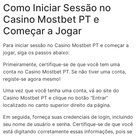
Como Iniciar Sessão no
Casino Mostbet PT e
Começar a Jogar
Para iniciar sessão no Casino Mostbet PT e começar a
jogar, siga os passos abaixo:
Primeiramente, certifique-se de que você tem uma
conta no Casino Mostbet PT. Se não tiver uma conta,
registe-se agora mesmo!
Uma vez que você tenha uma conta, vá ao site do
Casino Mostbet PT e clique no botão “Entrar”
localizado no canto superior direito da página.
Em seguida, forneça suas credenciais de login, incluindo
seu nome de usuário e senha. Certifique-se de que você
está digitando corretamente essas informações, pois se