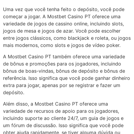
Uma vez que você tenha feito o depósito, você pode
começar a jogar. A Mostbet Casino PT oferece uma
variedade de jogos de cassino online, incluindo slots,
jogos de mesa e jogos de azar. Você pode escolher
entre jogos clássicos, como blackjack e roleta, ou jogos
mais modernos, como slots e jogos de vídeo poker.
A Mostbet Casino PT também oferece uma variedade
de bônus e promoções para os jogadores, incluindo
bônus de boas-vindas, bônus de depósito e bônus de
referência. Isso significa que você pode ganhar dinheiro
extra para jogar, apenas por se registrar e fazer um
depósito.
Além disso, a Mostbet Casino PT oferece uma
variedade de recursos de apoio para os jogadores,
incluindo suporte ao cliente 24/7, um guia de jogos e
um fórum de discussão. Isso significa que você pode
obter ajuda rapidamente, se tiver alguma dúvida ou