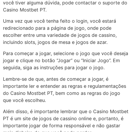
você tiver alguma dúvida, pode contactar o suporte do
Casino Mostbet PT.
Uma vez que você tenha feito o login, você estará
redirecionado para a página de jogo, onde pode
escolher entre uma variedade de jogos de cassino,
incluindo slots, jogos de mesa e jogos de azar.
Para começar a jogar, selecione o jogo que você deseja
jogar e clique no botão “Jogar” ou “Iniciar Jogo”. Em
seguida, siga as instruções para jogar o jogo.
Lembre-se de que, antes de começar a jogar, é
importante ler e entender as regras e regulamentações
do Casino Mostbet PT, bem como as regras do jogo
que você escolheu.
Além disso, é importante lembrar que o Casino Mostbet
PT é um site de jogos de cassino online e, portanto, é
importante jogar de forma responsável e não gastar