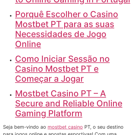
Porquê Escolher o Casino
Mostbet PT para as suas
Necessidades de Jogo
Online
Como Iniciar Sessão no
Casino Mostbet PT e
Começar a Jogar
Mostbet Casino PT – A
Secure and Reliable Online
Gaming Platform
Seja bem-vindo ao
mostbet casino
PT, o seu destino
para jogos online e apostas esportivas! Com uma