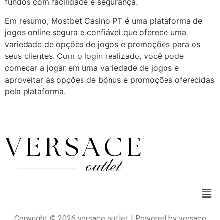
fundos com facilidade e segurança.
Em resumo, Mostbet Casino PT é uma plataforma de
jogos online segura e confiável que oferece uma
variedade de opções de jogos e promoções para os
seus clientes. Com o login realizado, você pode
começar a jogar em uma variedade de jogos e
aproveitar as opções de bônus e promoções oferecidas
pela plataforma.
Copyright © 2026 versace outlet | Powered by versace