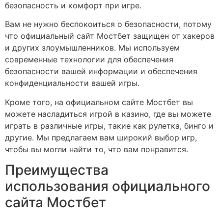
безопасность и комфорт при игре.
Вам не нужно беспокоиться о безопасности, потому
что официальный сайт Мостбет защищен от хакеров
и других злоумышленников. Мы используем
современные технологии для обеспечения
безопасности вашей информации и обеспечения
конфиденциальности вашей игры.
Кроме того, на официальном сайте Мостбет вы
можете насладиться игрой в казино, где вы можете
играть в различные игры, такие как рулетка, бинго и
другие. Мы предлагаем вам широкий выбор игр,
чтобы вы могли найти то, что вам понравится.
Преимущества
использования официального
сайта Мостбет