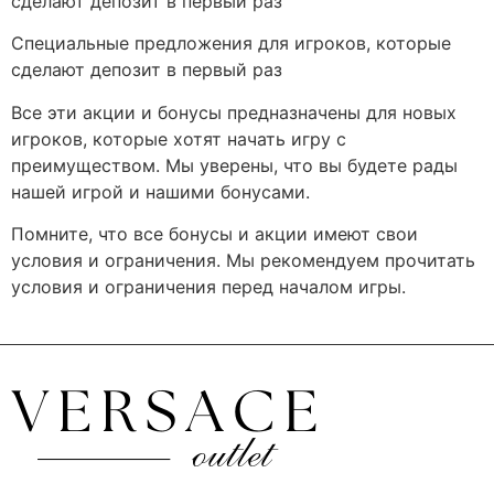
сделают депозит в первый раз
Специальные предложения для игроков, которые
сделают депозит в первый раз
Все эти акции и бонусы предназначены для новых
игроков, которые хотят начать игру с
преимуществом. Мы уверены, что вы будете рады
нашей игрой и нашими бонусами.
Помните, что все бонусы и акции имеют свои
условия и ограничения. Мы рекомендуем прочитать
условия и ограничения перед началом игры.