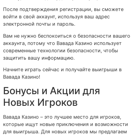
После подтверждения регистрации, вы сможете
войти в свой аккаунт, используя ваш адрес
электронной почты и пароль.
Вам не нужно беспокоиться о безопасности вашего
аккаунта, потому что Вавада Казино использует
современные технологии безопасности, чтобы
защитить вашу информацию.
Начните играть сейчас и получайте выигрыши в
Вавада Казино!
Бонусы и Акции для
Новых Игроков
Вавада Казино – это лучшее место для игроков,
которые ищут новые приключения и возможности
для выигрыша. Для новых игроков мы предлагаем