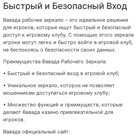
Быстрый и Безопасный Вход
Вавада рабочее зеркало – это идеальное решение
для игроков, которые ищут быстрый и безопасный
доступ к игровому клубу. С помощью этого зеркала
игроки могут легко и быстро войти в игровой клуб,
не беспокоясь о безопасности своих данных.
Преимущества Вавада Рабочего Зеркала:
• Быстрый и безопасный вход в игровой клуб;
• Уникальное зеркало, которое не позволяет
мошенникам доступаться игровому клубу;
• Множество функций и преимуществ, которые
делают Вавада казино привлекательной для
игроков.
Вавада официальный сайт: