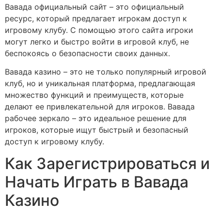
Вавада официальный сайт – это официальный
ресурс, который предлагает игрокам доступ к
игровому клубу. С помощью этого сайта игроки
могут легко и быстро войти в игровой клуб, не
беспокоясь о безопасности своих данных.
Вавада казино – это не только популярный игровой
клуб, но и уникальная платформа, предлагающая
множество функций и преимуществ, которые
делают ее привлекательной для игроков. Вавада
рабочее зеркало – это идеальное решение для
игроков, которые ищут быстрый и безопасный
доступ к игровому клубу.
Как Зарегистрироваться и
Начать Играть в Вавада
Казино