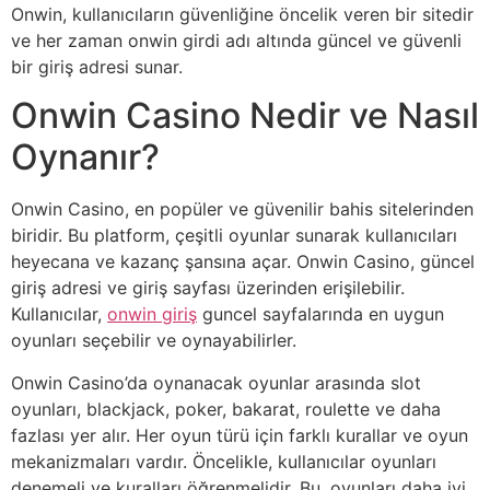
Onwin, kullanıcıların güvenliğine öncelik veren bir sitedir
ve her zaman onwin girdi adı altında güncel ve güvenli
bir giriş adresi sunar.
Onwin Casino Nedir ve Nasıl
Oynanır?
Onwin Casino, en popüler ve güvenilir bahis sitelerinden
biridir. Bu platform, çeşitli oyunlar sunarak kullanıcıları
heyecana ve kazanç şansına açar. Onwin Casino, güncel
giriş adresi ve giriş sayfası üzerinden erişilebilir.
Kullanıcılar,
onwin giriş
guncel sayfalarında en uygun
oyunları seçebilir ve oynayabilirler.
Onwin Casino’da oynanacak oyunlar arasında slot
oyunları, blackjack, poker, bakarat, roulette ve daha
fazlası yer alır. Her oyun türü için farklı kurallar ve oyun
mekanizmaları vardır. Öncelikle, kullanıcılar oyunları
denemeli ve kuralları öğrenmelidir. Bu, oyunları daha iyi