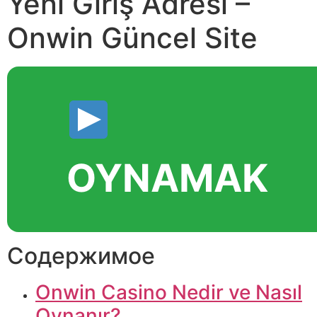
Yeni Giriş Adresi –
Onwin Güncel Site
OYNAMAK
Содержимое
Onwin Casino Nedir ve Nasıl
Oynanır?