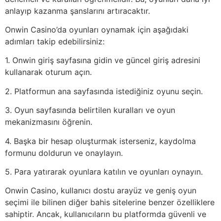
anlayıp kazanma şanslarını artıracaktır.
Onwin Casino’da oyunları oynamak için aşağıdaki
adımları takip edebilirsiniz:
1. Onwin giriş sayfasına gidin ve güncel giriş adresini
kullanarak oturum açın.
2. Platformun ana sayfasında istediğiniz oyunu seçin.
3. Oyun sayfasında belirtilen kuralları ve oyun
mekanizmasını öğrenin.
4. Başka bir hesap oluşturmak isterseniz, kaydolma
formunu doldurun ve onaylayın.
5. Para yatırarak oyunlara katılın ve oyunları oynayın.
Onwin Casino, kullanıcı dostu arayüz ve geniş oyun
seçimi ile bilinen diğer bahis sitelerine benzer özelliklere
sahiptir. Ancak, kullanıcıların bu platformda güvenli ve