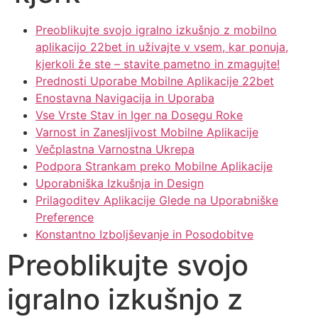
Preoblikujte svojo igralno izkušnjo z mobilno
aplikacijo 22bet in uživajte v vsem, kar ponuja,
kjerkoli že ste – stavite pametno in zmagujte!
Prednosti Uporabe Mobilne Aplikacije 22bet
Enostavna Navigacija in Uporaba
Vse Vrste Stav in Iger na Dosegu Roke
Varnost in Zanesljivost Mobilne Aplikacije
Večplastna Varnostna Ukrepa
Podpora Strankam preko Mobilne Aplikacije
Uporabniška Izkušnja in Design
Prilagoditev Aplikacije Glede na Uporabniške
Preference
Konstantno Izboljševanje in Posodobitve
Preoblikujte svojo
igralno izkušnjo z