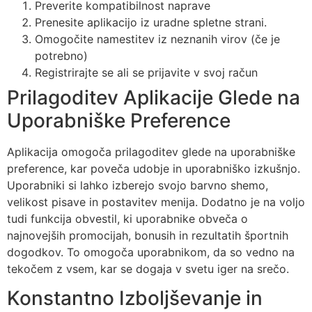
Preverite kompatibilnost naprave
Prenesite aplikacijo iz uradne spletne strani.
Omogočite namestitev iz neznanih virov (če je
potrebno)
Registrirajte se ali se prijavite v svoj račun
Prilagoditev Aplikacije Glede na
Uporabniške Preference
Aplikacija omogoča prilagoditev glede na uporabniške
preference, kar poveča udobje in uporabniško izkušnjo.
Uporabniki si lahko izberejo svojo barvno shemo,
velikost pisave in postavitev menija. Dodatno je na voljo
tudi funkcija obvestil, ki uporabnike obveča o
najnovejših promocijah, bonusih in rezultatih športnih
dogodkov. To omogoča uporabnikom, da so vedno na
tekočem z vsem, kar se dogaja v svetu iger na srečo.
Konstantno Izboljševanje in