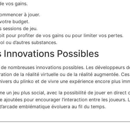
 de vos gains.
commencer à jouer.
 votre budget.
s sessions de jeu.
it pour profiter de vos gains ou pour limiter vos pertes.
ool ou d’autres substances.
es Innovations Possibles
c de nombreuses innovations possibles. Les développeurs d
ration de la réalité virtuelle ou de la réalité augmentée. C
ivers du plinko et de vivre une expérience encore plus imm
e un jeu plus social, avec la possibilité de jouer en direct 
e ajoutées pour encourager l’interaction entre les joueurs. L
 d’arcade emblématique évoluera au fil du temps.