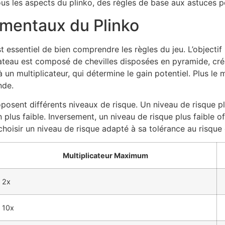
s les aspects du plinko, des règles de base aux astuces po
mentaux du Plinko
st essentiel de bien comprendre les règles du jeu. L’objectif
 plateau est composé de chevilles disposées en pyramide, cré
n multiplicateur, qui détermine le gain potentiel. Plus le mu
nde.
posent différents niveaux de risque. Un niveau de risque plu
n plus faible. Inversement, un niveau de risque plus faible 
choisir un niveau de risque adapté à sa tolérance au risque e
Multiplicateur Maximum
2x
10x