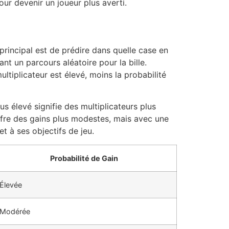
ur devenir un joueur plus averti.
 principal est de prédire dans quelle case en
ant un parcours aléatoire pour la bille.
ltiplicateur est élevé, moins la probabilité
s élevé signifie des multiplicateurs plus
offre des gains plus modestes, mais avec une
t à ses objectifs de jeu.
Probabilité de Gain
Élevée
Modérée