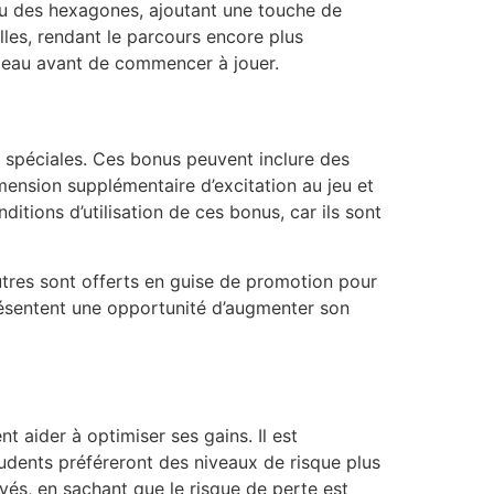
ou des hexagones, ajoutant une touche de
lles, rendant le parcours encore plus
lateau avant de commencer à jouer.
 spéciales. Ces bonus peuvent inclure des
imension supplémentaire d’excitation au jeu et
itions d’utilisation de ces bonus, car ils sont
utres sont offerts en guise de promotion pour
eprésentent une opportunité d’augmenter son
t aider à optimiser ses gains. Il est
rudents préféreront des niveaux de risque plus
vés, en sachant que le risque de perte est