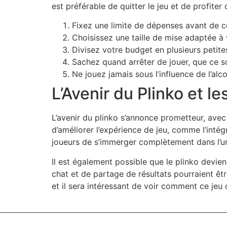
est préférable de quitter le jeu et de profiter
Fixez une limite de dépenses avant de 
Choisissez une taille de mise adaptée à
Divisez votre budget en plusieurs petite
Sachez quand arrêter de jouer, que ce so
Ne jouez jamais sous l’influence de l’alc
L’Avenir du Plinko et l
L’avenir du plinko s’annonce prometteur, ave
d’améliorer l’expérience de jeu, comme l’intég
joueurs de s’immerger complètement dans l’un
Il est également possible que le plinko devienn
chat et de partage de résultats pourraient êtr
et il sera intéressant de voir comment ce jeu