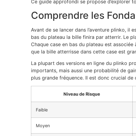
Ce guide approfondi se propose d’explorer tou
Comprendre les Fonda
Avant de se lancer dans l’aventure plinko, il e
bas du plateau la bille finira par atterrir. Le
Chaque case en bas du plateau est associée à u
que la bille atterrisse dans cette case est gra
La plupart des versions en ligne du plinko pro
importants, mais aussi une probabilité de gai
plus grande fréquence. Il est donc crucial de 
Niveau de Risque
Faible
Moyen