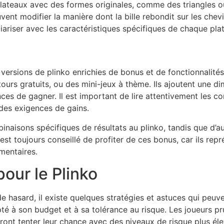
plateaux avec des formes originales, comme des triangles 
ent modifier la manière dont la bille rebondit sur les chevi
iliariser avec les caractéristiques spécifiques de chaque p
ersions de plinko enrichies de bonus et de fonctionnalités
ours gratuits, ou des mini-jeux à thème. Ils ajoutent une d
s de gagner. Il est important de lire attentivement les cond
 des exigences de gains.
naisons spécifiques de résultats au plinko, tandis que d’a
l est toujours conseillé de profiter de ces bonus, car ils r
mentaires.
our le Plinko
e hasard, il existe quelques stratégies et astuces qui peuven
té à son budget et à sa tolérance au risque. Les joueurs p
rront tenter leur chance avec des niveaux de risque plus éle