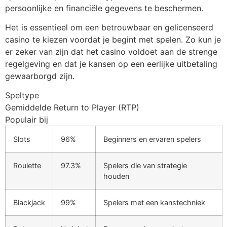
persoonlijke en financiële gegevens te beschermen.
Het is essentieel om een betrouwbaar en gelicenseerd
casino te kiezen voordat je begint met spelen. Zo kun je
er zeker van zijn dat het casino voldoet aan de strenge
regelgeving en dat je kansen op een eerlijke uitbetaling
gewaarborgd zijn.
Speltype
Gemiddelde Return to Player (RTP)
Populair bij
Slots
96%
Beginners en ervaren spelers
Roulette
97.3%
Spelers die van strategie
houden
Blackjack
99%
Spelers met een kanstechniek