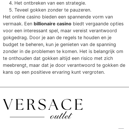
Het ontbreken van een strategie.
Teveel gokken zonder te pauzeren.
Het online casino bieden een spannende vorm van
vermaak. Een
billionaire casino
biedt vergaande opties
voor een interessant spel, maar vereist verantwoord
gokgedrag. Door je aan de regels te houden en je
budget te beheren, kun je genieten van de spanning
zonder in de problemen te komen. Het is belangrijk om
te onthouden dat gokken altijd een risico met zich
meebrengt, maar dat je door verantwoord te gokken de
kans op een positieve ervaring kunt vergroten.