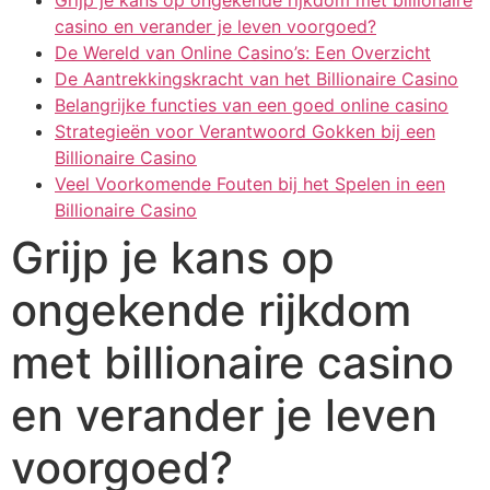
Grijp je kans op ongekende rijkdom met billionaire
casino en verander je leven voorgoed?
De Wereld van Online Casino’s: Een Overzicht
De Aantrekkingskracht van het Billionaire Casino
Belangrijke functies van een goed online casino
Strategieën voor Verantwoord Gokken bij een
Billionaire Casino
Veel Voorkomende Fouten bij het Spelen in een
Billionaire Casino
Grijp je kans op
ongekende rijkdom
met billionaire casino
en verander je leven
voorgoed?