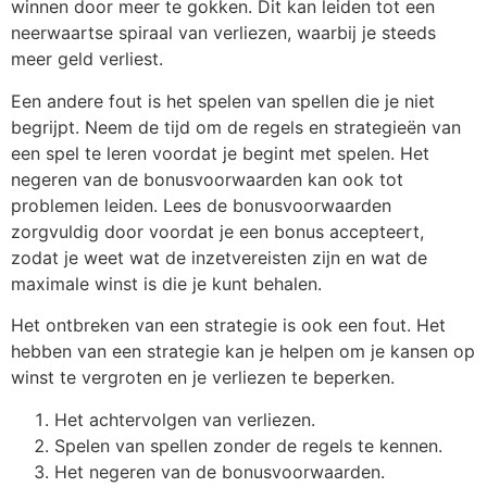
winnen door meer te gokken. Dit kan leiden tot een
neerwaartse spiraal van verliezen, waarbij je steeds
meer geld verliest.
Een andere fout is het spelen van spellen die je niet
begrijpt. Neem de tijd om de regels en strategieën van
een spel te leren voordat je begint met spelen. Het
negeren van de bonusvoorwaarden kan ook tot
problemen leiden. Lees de bonusvoorwaarden
zorgvuldig door voordat je een bonus accepteert,
zodat je weet wat de inzetvereisten zijn en wat de
maximale winst is die je kunt behalen.
Het ontbreken van een strategie is ook een fout. Het
hebben van een strategie kan je helpen om je kansen op
winst te vergroten en je verliezen te beperken.
Het achtervolgen van verliezen.
Spelen van spellen zonder de regels te kennen.
Het negeren van de bonusvoorwaarden.