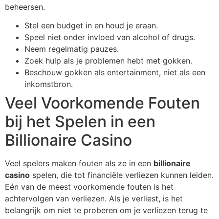
beheersen.
Stel een budget in en houd je eraan.
Speel niet onder invloed van alcohol of drugs.
Neem regelmatig pauzes.
Zoek hulp als je problemen hebt met gokken.
Beschouw gokken als entertainment, niet als een
inkomstbron.
Veel Voorkomende Fouten
bij het Spelen in een
Billionaire Casino
Veel spelers maken fouten als ze in een
billionaire
casino
spelen, die tot financiële verliezen kunnen leiden.
Eén van de meest voorkomende fouten is het
achtervolgen van verliezen. Als je verliest, is het
belangrijk om niet te proberen om je verliezen terug te