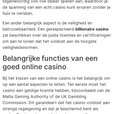
tegenwoordig ook live dealer spellen aan, waardoor je
de spanning van een echt casino kunt ervaren zonder je
huis te verlaten.
Een ander belangrijk aspect is de veiligheid en
betrouwbaarheid. Een gerespecteerd
billionaire casino
zal beschikken over de juiste licenties en certificeringen
om aan te tonen dat het voldoet aan de hoogste
veiligheidsnormen.
Belangrijke functies van een
goed online casino
Bij het kiezen van een online casino is het belangrijk om
op een aantal aspecten te letten. Ten eerste moet het
casino een geldige licentie hebben, bijvoorbeeld van de
Malta Gaming Authority of de UK Gambling
Commission. Dit garandeert dat het casino voldoet aan
strenge regelgeving en dat je beschermd bent als