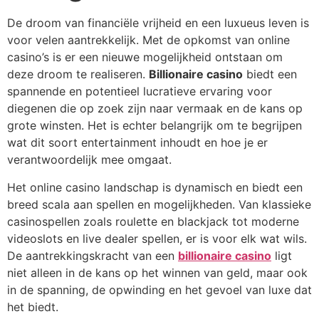
De droom van financiële vrijheid en een luxueus leven is
voor velen aantrekkelijk. Met de opkomst van online
casino’s is er een nieuwe mogelijkheid ontstaan om
deze droom te realiseren.
Billionaire casino
biedt een
spannende en potentieel lucratieve ervaring voor
diegenen die op zoek zijn naar vermaak en de kans op
grote winsten. Het is echter belangrijk om te begrijpen
wat dit soort entertainment inhoudt en hoe je er
verantwoordelijk mee omgaat.
Het online casino landschap is dynamisch en biedt een
breed scala aan spellen en mogelijkheden. Van klassieke
casinospellen zoals roulette en blackjack tot moderne
videoslots en live dealer spellen, er is voor elk wat wils.
De aantrekkingskracht van een
billionaire casino
ligt
niet alleen in de kans op het winnen van geld, maar ook
in de spanning, de opwinding en het gevoel van luxe dat
het biedt.