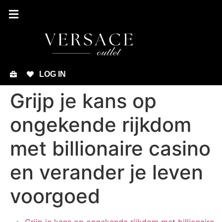
LOG IN
Grijp je kans op
ongekende rijkdom
met billionaire casino
en verander je leven
voorgoed