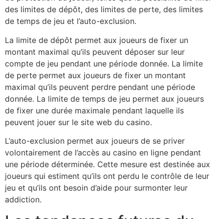
des limites de dépôt, des limites de perte, des limites
de temps de jeu et l’auto-exclusion.
La limite de dépôt permet aux joueurs de fixer un
montant maximal qu’ils peuvent déposer sur leur
compte de jeu pendant une période donnée. La limite
de perte permet aux joueurs de fixer un montant
maximal qu’ils peuvent perdre pendant une période
donnée. La limite de temps de jeu permet aux joueurs
de fixer une durée maximale pendant laquelle ils
peuvent jouer sur le site web du casino.
L’auto-exclusion permet aux joueurs de se priver
volontairement de l’accès au casino en ligne pendant
une période déterminée. Cette mesure est destinée aux
joueurs qui estiment qu’ils ont perdu le contrôle de leur
jeu et qu’ils ont besoin d’aide pour surmonter leur
addiction.