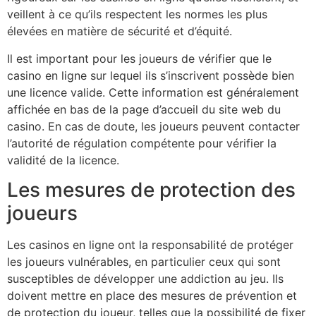
veillent à ce qu’ils respectent les normes les plus
élevées en matière de sécurité et d’équité.
Il est important pour les joueurs de vérifier que le
casino en ligne sur lequel ils s’inscrivent possède bien
une licence valide. Cette information est généralement
affichée en bas de la page d’accueil du site web du
casino. En cas de doute, les joueurs peuvent contacter
l’autorité de régulation compétente pour vérifier la
validité de la licence.
Les mesures de protection des
joueurs
Les casinos en ligne ont la responsabilité de protéger
les joueurs vulnérables, en particulier ceux qui sont
susceptibles de développer une addiction au jeu. Ils
doivent mettre en place des mesures de prévention et
de protection du joueur, telles que la possibilité de fixer