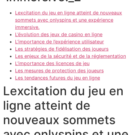
Lexcitation du jeu en ligne atteint de nouveaux
sommets avec onlyspins et une expérience
immersive.
L’évolution des jeux de casino en ligne
L’importance de l’expérience utilisateur
Les stratégies de fidélisation des joueurs
Les enjeux de la sécurité et de la réglementation
L’importance des licences de jeu
Les mesures de protection des joueurs
Les tendances futures du jeu en ligne
Lexcitation du jeu en
ligne atteint de
nouveaux sommets
avec onlyspins et une