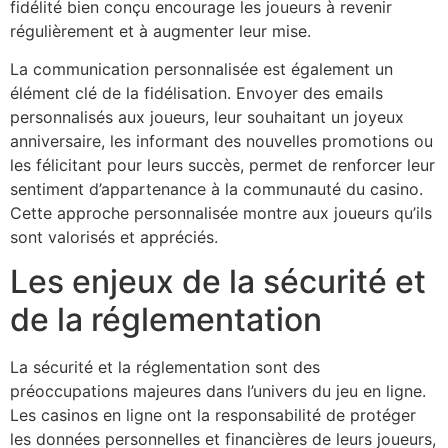
fidélité bien conçu encourage les joueurs à revenir
régulièrement et à augmenter leur mise.
La communication personnalisée est également un
élément clé de la fidélisation. Envoyer des emails
personnalisés aux joueurs, leur souhaitant un joyeux
anniversaire, les informant des nouvelles promotions ou
les félicitant pour leurs succès, permet de renforcer leur
sentiment d’appartenance à la communauté du casino.
Cette approche personnalisée montre aux joueurs qu’ils
sont valorisés et appréciés.
Les enjeux de la sécurité et
de la réglementation
La sécurité et la réglementation sont des
préoccupations majeures dans l’univers du jeu en ligne.
Les casinos en ligne ont la responsabilité de protéger
les données personnelles et financières de leurs joueurs,