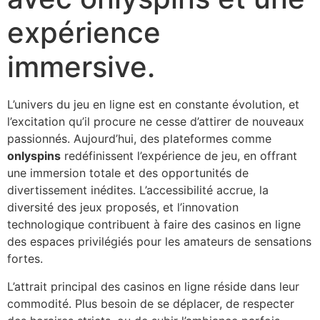
expérience
immersive.
L’univers du jeu en ligne est en constante évolution, et
l’excitation qu’il procure ne cesse d’attirer de nouveaux
passionnés. Aujourd’hui, des plateformes comme
onlyspins
redéfinissent l’expérience de jeu, en offrant
une immersion totale et des opportunités de
divertissement inédites. L’accessibilité accrue, la
diversité des jeux proposés, et l’innovation
technologique contribuent à faire des casinos en ligne
des espaces privilégiés pour les amateurs de sensations
fortes.
L’attrait principal des casinos en ligne réside dans leur
commodité. Plus besoin de se déplacer, de respecter