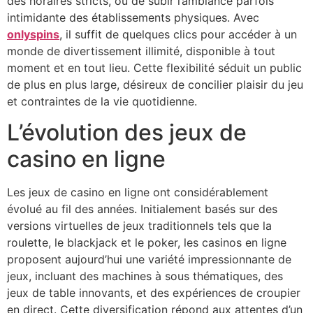
des horaires stricts, ou de subir l’ambiance parfois
intimidante des établissements physiques. Avec
onlyspins
, il suffit de quelques clics pour accéder à un
monde de divertissement illimité, disponible à tout
moment et en tout lieu. Cette flexibilité séduit un public
de plus en plus large, désireux de concilier plaisir du jeu
et contraintes de la vie quotidienne.
L’évolution des jeux de
casino en ligne
Les jeux de casino en ligne ont considérablement
évolué au fil des années. Initialement basés sur des
versions virtuelles de jeux traditionnels tels que la
roulette, le blackjack et le poker, les casinos en ligne
proposent aujourd’hui une variété impressionnante de
jeux, incluant des machines à sous thématiques, des
jeux de table innovants, et des expériences de croupier
en direct. Cette diversification répond aux attentes d’un