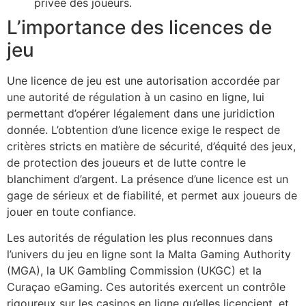
privée des joueurs.
L’importance des licences de
jeu
Une licence de jeu est une autorisation accordée par
une autorité de régulation à un casino en ligne, lui
permettant d’opérer légalement dans une juridiction
donnée. L’obtention d’une licence exige le respect de
critères stricts en matière de sécurité, d’équité des jeux,
de protection des joueurs et de lutte contre le
blanchiment d’argent. La présence d’une licence est un
gage de sérieux et de fiabilité, et permet aux joueurs de
jouer en toute confiance.
Les autorités de régulation les plus reconnues dans
l’univers du jeu en ligne sont la Malta Gaming Authority
(MGA), la UK Gambling Commission (UKGC) et la
Curaçao eGaming. Ces autorités exercent un contrôle
rigoureux sur les casinos en ligne qu’elles licencient, et