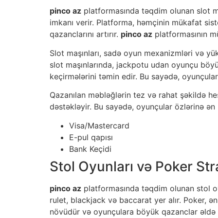
pinco az
platformasında təqdim olunan slot ma
imkanı verir. Platforma, həmçinin mükafat sist
qazanclarını artırır.
pinco az
platformasının mü
Slot maşınları, sadə oyun mexanizmləri və yüks
slot maşınlarında, jackpotu udan oyunçu böy
keçirmələrini təmin edir. Bu sayədə, oyunçular
Qazanılan məbləğlərin tez və rahat şəkildə h
dəstəkləyir. Bu sayədə, oyunçular özlərinə ən 
Visa/Mastercard
E-pul qapısı
Bank Keçidi
Stol Oyunları və Poker Str
pinco az
platformasında təqdim olunan stol oy
rulet, blackjack və baccarat yer alır. Poker, ə
növüdür və oyunçulara böyük qazanclar əldə 