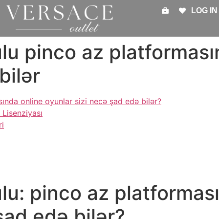
LOG IN
lu pinco az platforması
bilər
ında online oyunlar sizi necə şad edə bilər?
 Lisenziyası
i
lu: pinco az platformas
şad edə bilər?